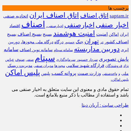
برچسب ها
اتاق اصناف ایران
اتاق اصناف
saptam.ir
اتحادیه صنفی
اصناف
اخبار صنفی
اخبارصنفی
اقتصاد
اخبارصنفی،
امنیت هوشمند
امنیت
بسیج
بسیج اصناف
بسیج
ایران
اماکن
تهران
اصناف کشور
جنگ
درگاه
درگاه ملی مجوزها،
دوربین
تتر
حسنپور
دوربین مداربسته
سامانه
ابری
سامانه نوین اصناف
سامانه سپتام
سپتام
پایش تصویری
سردار حسنپور
سرمایه‌گذاری
صنوف
عباس
صنفی
قرارگاه شهید سلامی
مدیریت ریسک
نژاد
فروشندگان
مجوزها
مدیران صنفی
پلیس اماکن
پروانه کسب
وزارت صمت
ملی
پلیس
و
واحدصنفی
پلیس اماکن،
تمام حقوق مادی و معنوی این سایت متعلق به اخبار صنفی می
باشد و استفاده از مطالب با ذکر منبع بلامانع است.
طراحی سایت : آریان دیتا