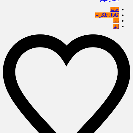
خانه
کانال تلگرام
بله
ایتا