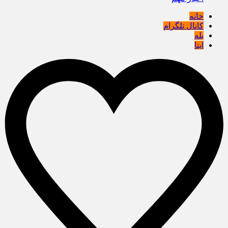
خانه
کانال تلگرام
بله
ایتا