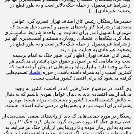
از شرایط غیرمعمول از جمله جنگ بالاتر است و به طور قطع در
وضعیت غیرعادی […]
حمیدرضا رستگار، رئیس اتاق اصناف تهران تصریح کرد:‌ عوامل
متعددی در شرایط کار واحدهای صنفی و کسبی دخیل هستند که
می‌توان با تسهیل امور برای فعالیت این واحدها شرایط مناسب‌تری
ایجاد کرد. بنگاه‌های اقتصادی زودبازده هستند و آسیب‌پذیری آنها نیز
از شرایط غیرمعمول از جمله جنگ بالاتر است و به طور قطع در
وضعیت غیرعادی به حمایت نیاز دارند.
رئیس اتاق اصناف تهران اظهار کرد:‌ هنوز جنگ به اتمام نرسیده
است و تا مادامی که بر اصول و حقوق خود پافشاری می‌کنیم هر
امکانی وجود دارد. بنابراین باید روش‌هایی در پیش گرفته شود که
کمترین آسیب را به همراه داشته باشد.در حوزه
اقتصاد
تصمیم‌هایی
گرفته می‌شود که برای اقتصاد کشور مناسب نیست.
وی گفت: در موضوع اختلال‌هایی که در اقتصاد کشور به وجود
می‌آید از بعد اقتصادی باید به دنبال عوامل نفوذی باشیم که به دنبال
به چالش‌ کشیدن اقتصاد کشور و معیسشت مردم هستند. بهترین
پشتوانه برای امنیت مردم و بخش‌های مردمی مانند اصناف هستند.
رستگار در مورد حمایت‌هایی که باید از واحدهای صنفی آسیب‌دیده از
تعطیلی‌های جنگ ۱۲ روزه صورت گیرد، عنوان کرد:‌ جنگ ۱۲ روز
محدود به این زمان نبوده و تا روزها پس از پایان جنگ نیز شرایط به
حالت اولیه بازنگشت. حتی اگر تهدیداتی وجود نداشته باشد این جنگ