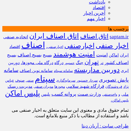
یادداشت
اقتصاد
آخرین اخبار
اخبار مهم
برچسب ها
اتاق اصناف ایران
اتاق اصناف
saptam.ir
اتحادیه صنفی
اصناف
اخبار صنفی
اخبارصنفی
اقتصاد
اخبارصنفی،
امنیت هوشمند
امنیت
بسیج
بسیج اصناف
بسیج
ایران
اماکن
تهران
اصناف کشور
جنگ
درگاه
درگاه ملی مجوزها،
دوربین
تتر
حسنپور
دوربین مداربسته
سامانه
ابری
سامانه نوین اصناف
سامانه سپتام
سپتام
پایش تصویری
سردار حسنپور
سرمایه‌گذاری
صنوف
عباس
صنفی
قرارگاه شهید سلامی
مدیریت ریسک
نژاد
فروشندگان
مجوزها
مدیران صنفی
پلیس اماکن
پروانه کسب
وزارت صمت
ملی
پلیس
و
واحدصنفی
پلیس اماکن،
تمام حقوق مادی و معنوی این سایت متعلق به اخبار صنفی می
باشد و استفاده از مطالب با ذکر منبع بلامانع است.
طراحی سایت : آریان دیتا