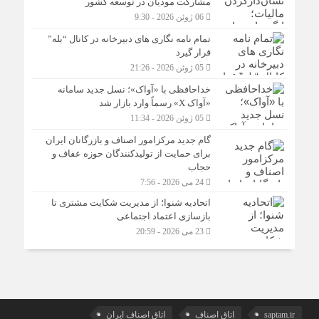
مشارکت مودیان در توسعه کشور
06 ژوئن 2026 - 9:30
تمام نامه نگاری های دبیرخانه در کانال “بله”
قرار گیرد
05 ژوئن 2026 - 21:26
خداحافظی با «آواک»؛ نسل جدید سامانه
«آواک X» رسماً وارد بازار شد
05 ژوئن 2026 - 11:34
گام جدید مرکزامور اصناف و بازرگانان ایران
برای حمایت از تولیدکنندگان حوزه عفاف و
حجاب
24 می 2026 - 7:56
اتحادیه شنوا؛ از مدیریت شکایت مشتری تا
بازسازی اعتماد اجتماعی ‌
23 می 2026 - 20:59
saptam.ir
اتاق اصناف
اتاق اصناف ایران