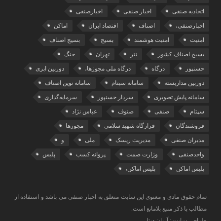
اتحادیه صنفی
اخبار صنفی
اخبارصنفی
اخبارصنفی،
اصناف
اقتصاد ایران
اماکن
امنیت
امنیت هوشمند
بسیج
بسیج اصناف
بسیج اصناف کشور
تتر
تهران
جنگ
حسنپور
درگاه
درگاه ملی مجوزها،
دوربین ابری
دوربین مداربسته
سامانه سپتام
سامانه نوین اصناف
سامانه پایش تصویری
سردار حسنپور
سرمایه‌گذاری
سپتام
صنفی
صنوف
عباس نژاد
فروشندگان
قرارگاه شهید سلامی
مجوزها
مدیران صنفی
مدیریت ریسک
ملی
و
واحدصنفی
وزارت صمت
پروانه کسب
پلیس
پلیس اماکن
پلیس اماکن،
تمام حقوق مادی و معنوی این سایت متعلق به اخبار صنفی می باشد و استفاده از
مطالب با ذکر منبع بلامانع است.
طراحی سایت : آریان دیتا