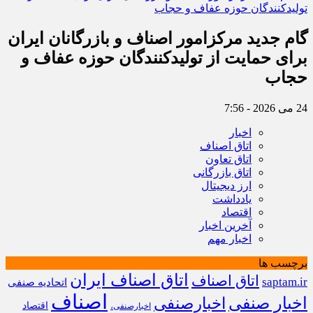
گام جدید مرکزامور اصناف و بازرگانان ایران
برای حمایت از تولیدکنندگان حوزه عفاف و
حجاب
24 می 2026 - 7:56
اخبار
اتاق اصناف
اتاق تعاون
اتاق بازرگانی
ارز دیجیتال
یادداشت
اقتصاد
آخرین اخبار
اخبار مهم
برچسب ها
اتاق اصناف ایران
اتاق اصناف
saptam.ir
اتحادیه صنفی
اصناف
اخبار صنفی
اخبارصنفی
اقتصاد
اخبارصنفی،