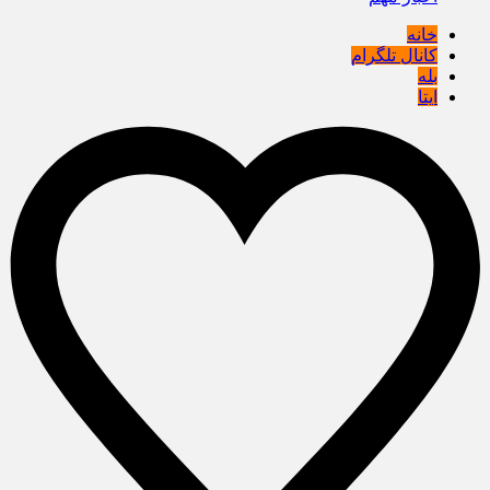
خانه
کانال تلگرام
بله
ایتا