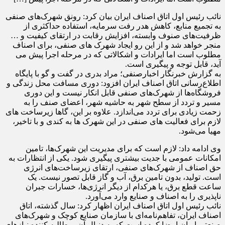
نائب رئیس اول اتاق اصناف ایران بیان کرد: رونق شهرک‌های صنفی
به تجمیع منابع، کاهش هدر رفت سرمایه، استفاده حداکثری از
ظرفیت‌های صنوف وابسته، افزایش رقابت در ارتقای کیفیت و …
منجر خواهد شد و از این رو ایجاد شهرک های صنفی، برای اصناف
مطلوب است اما ایرادات و اشکالاتی که در مرحله اجرا پیش می
آید، قابل توجه و پیگیری است.
به گزارش خبرنگار اخبارصنفی؛ مراد بدری در گفت و گو با پایگاه
اطلاع‌رسانی اتاق اصناف ایران افزود: دوری مسافت محل زندگی و
فروشگاه‌ها از شهرک‌های صنفی قابل انکار نیست و این دوری
مسیر و تردد از سطح شهر به حاشیه شهر، اعضای صنف را به
زحمت زیادی برای تردد می‌اندازد. علاوه بر این، گاها زیرساخت های
لازم برای فعالیت های صنفی در این شهرک ها به کندی و با تاخیر،
مهیا می‌شود.
وی ادامه داد: لازم است که برای مدیریت این شهرک‌ها، تامین
امکانات عمومی با جدیت بیشتری پیگیری شود. یکی از انتظارات به
حق اصناف از شهرک‌های صنفی، ارتقای زیرساخت‌های انرژی
است. تولید، بدون تامین برق، آب و گاز قابل تصور نیست. یک
ساعت قطع برق، یا هرکدام از دیگر انرژی‌ها، خسارات جبران
ناپذیری را به اصناف و صنایع وارد می‌آورد.
نائب رئیس اول اتاق اصناف ایران اظهار کرد: سال گذشته، اتاق
اصناف ایران، تفاهم‌نامه‌ای با سازمان صنایع کوچک و شهرک‌های
صنعتی ایران امضا کرده است که به دنبال آن، مطالبه کننده نیازهای