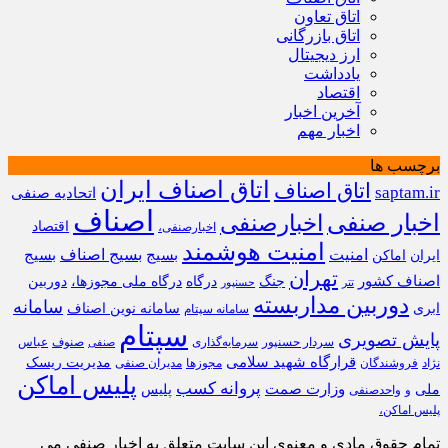
اتاق تعاون
اتاق بازرگانی
ارز دیجیتال
یادداشت
اقتصاد
آخرین اخبار
اخبار مهم
برچسب ها
اتاق اصناف ایران
اتاق اصناف
saptam.ir
اتحادیه صنفی
اصناف
اخبار صنفی
اخبارصنفی
اقتصاد
اخبارصنفی،
امنیت هوشمند
امنیت
بسیج
بسیج اصناف
بسیج
ایران
اماکن
تهران
اصناف کشور
جنگ
درگاه
درگاه ملی مجوزها،
دوربین
تتر
حسنپور
دوربین مداربسته
سامانه
ابری
سامانه نوین اصناف
سامانه سپتام
سپتام
پایش تصویری
سردار حسنپور
سرمایه‌گذاری
صنوف
عباس
صنفی
قرارگاه شهید سلامی
مدیریت ریسک
نژاد
فروشندگان
مجوزها
مدیران صنفی
پلیس اماکن
پروانه کسب
وزارت صمت
ملی
پلیس
و
واحدصنفی
پلیس اماکن،
تمام حقوق مادی و معنوی این سایت متعلق به اخبار صنفی می