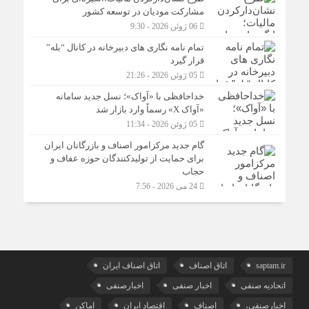
مشارکت مودیان در توسعه کشور
06 ژوئن 2026 - 9:30
تمام نامه نگاری های دبیرخانه در کانال “بله”
قرار گیرد
05 ژوئن 2026 - 21:26
خداحافظی با «آواک»؛ نسل جدید سامانه
«آواک X» رسماً وارد بازار شد
05 ژوئن 2026 - 11:34
گام جدید مرکزامور اصناف و بازرگانان ایران
برای حمایت از تولیدکنندگان حوزه عفاف و
حجاب
24 می 2026 - 7:56
saptam.ir
اتاق اصناف
اتاق اصناف ایران
اتحادیه صنفی
اخبار صنفی
اخبارصنفی
اخبارصنفی،
اصناف
اقتصاد ایران
اماکن