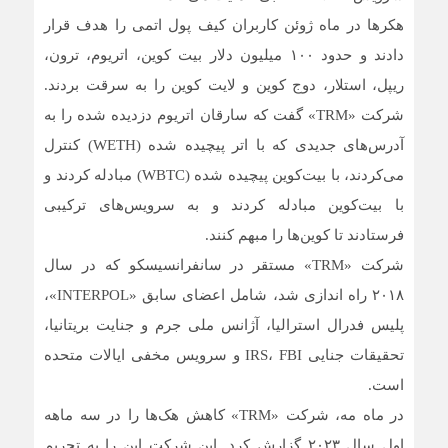
هکرها در ماه ژوئن کاربران کیف پول اتمی را هدف قرار
دادند و حدود ۱۰۰ میلیون دلار بیت کوین، اتریوم، ترون،
ریپل، استلار، دوج کوین و لایت کوین را به سرقت بردند.
شرکت «TRM» گفت که سارقان اتریوم دزدیده شده را به
آدرس‌های جدیدی که با اتر پیچیده شده (WETH) کنترل
می‌کردند، با بیت‌کوین پیچیده شده (WBTC) مبادله کردند و
با بیت‌کوین مبادله کردند و به سرویس‌های ترکیبی
فرستادند تا کوین‌ها را مبهم کنند.
شرکت «TRM» مستقر در سانفرانسیسکو که در سال
۲۰۱۸ راه اندازی شد، شامل اعضای سابق «INTERPOL»،
پلیس فدرال استرالیا، آژانس ملی جرم و جنایت بریتانیا،
تحقیقات جنایی IRS، FBI و سرویس مخفی ایالات متحده
است.
در ماه مه، شرکت «TRM» کاهش هک‌ها را در سه ماهه
اول سال ۲۰۲۳ گزارش کرد. این شرکت این را به تحریم