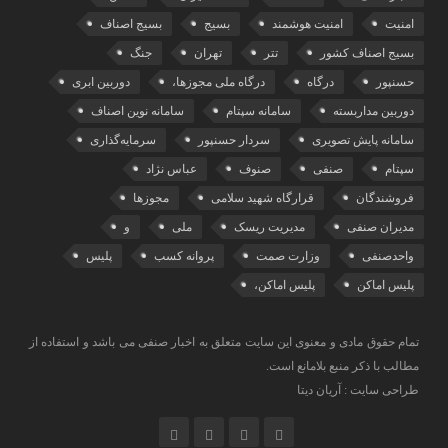
امنیت
امنیت هوشمند
بسیج
بسیج اصناف
بسیج اصناف کشور
تتر
تهران
جنگ
حسنپور
درگاه
درگاه ملی مجوزها،
دوربین ابری
دوربین مداربسته
سامانه سپتام
سامانه نوین اصناف
سامانه پایش تصویری
سردار حسنپور
سرمایه‌گذاری
سپتام
صنفی
صنوف
عباس نژاد
فروشندگان
قرارگاه شهید سلامی
مجوزها
مدیران صنفی
مدیریت ریسک
ملی
و
واحدصنفی
وزارت صمت
پروانه کسب
پلیس
پلیس اماکن
پلیس اماکن،
تمام حقوق مادی و معنوی این سایت متعلق به اخبار صنفی می باشد و استفاده از
مطالب با ذکر منبع بلامانع است.
طراحی سایت : آریان دیتا