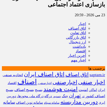
بازسازی اعتماد اجتماعی ‌
23 می 2026 - 20:59
اخبار
اتاق اصناف
اتاق تعاون
اتاق بازرگانی
ارز دیجیتال
یادداشت
اقتصاد
آخرین اخبار
اخبار مهم
برچسب ها
اتاق اصناف ایران
اتاق اصناف
saptam.ir
اتحادیه صنفی
اصناف
اخبار صنفی
اخبارصنفی
اقتصاد
اخبارصنفی،
امنیت هوشمند
امنیت
بسیج
بسیج اصناف
بسیج
ایران
اماکن
تهران
اصناف کشور
جنگ
درگاه
درگاه ملی مجوزها،
دوربین
تتر
حسنپور
دوربین مداربسته
سامانه
ابری
سامانه نوین اصناف
سامانه سپتام