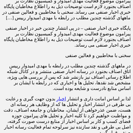
پیرامون موضوع فعالیت مهدی امیدوار و کمیسیون نظارت بر
اصناف بجنورد لازم است توضیحات ذیل به را اطلاع مخاطبان پایگاه
خبری اخبار صنفی می رساند. سخنی با مخاطبین و فعالین صنفی در
ماههای گذشته چندین مطلب در رابطه با مهدی امیدوار رییس […]
پایگاه خبری اخبار صنفی – در پی انتشار چندین خبر در اخبار صنفی
پیرامون موضوع فعالیت مهدی امیدوار و کمیسیون نظارت بر
اصناف بجنورد لازم است توضیحات ذیل به را اطلاع مخاطبان پایگاه
خبری اخبار صنفی می رساند.
سخنی با مخاطبین و فعالین صنفی
در ماههای گذشته چندین مطلب در رابطه با مهدی امیدوار رییس
اتاق اصناف بجنورد در رسانه اخبار صنفی منتشر و در کانال شبکه
اطلاع رسانی اصناف نیز بازنشر شد که پس از بررسی هایی ویژه،
مشخص شد نقدها، تحلیل ها و اخباری که در رابطه با ایشان بر
اساس منابع نادرست و شایعه بوده است.
لذا بر اساس امانت داری و انتشار
اخبار
بدون جهت گیری و رعایت
بی طرفی در انتشار اخبار و تحلیل ها که از وظایف هر رسانه ای
هست، ضمن عذرخواهی از ایشان، مخاطبان و جامعه اصناف، دقت
و مواظبت خواهیم کرد تا کلیه اخبار و تحلیل های پیرامون حوزه
فضای کسب و کار بر اساس اخبار از منابع درست صورت گرفته،
اصل بی طرفی و نقد سازنده نیز سرلوحه تمام فعالیت رسانه اخبار
صنفی قرار گیرد .