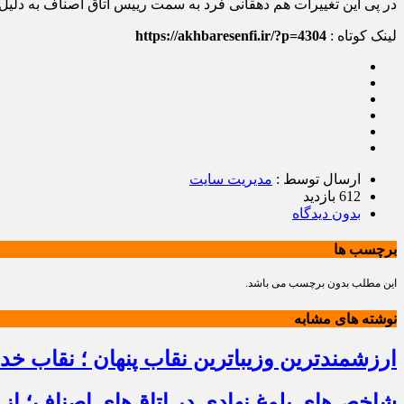
در پی این تغییرات هم دهقانی فرد به سمت رییس اتاق اصناف به دلیل 
لینک کوتاه :
https://akhbaresenfi.ir/?p=4304
ارسال توسط :
مدیریت سایت
612 بازدید
بدون دیدگاه
برچسب ها
این مطلب بدون برچسب می باشد.
نوشته های مشابه
ارزشمندترین وزیباترین نقاب پنهان ؛ نقاب خ
شاخص‌های بلوغ نهادی در اتاق‌های اصناف؛ از 