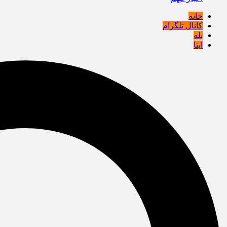
خانه
کانال تلگرام
بله
ایتا