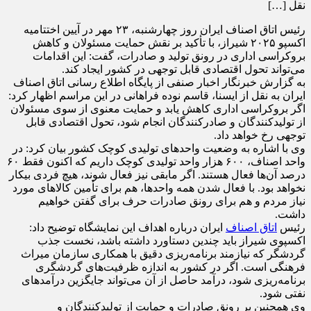
نقل […]
رئیس اتاق اصناف ایران روز چهارشنبه، ۲۳ مهر در آیین اختتامیه
اکسپو ۲۰۲۵ شیراز، با تأکید بر نقش حمایت مسئولان و کاهش
بروکراسی اداری در رونق تولید و صادرات، گفت: این اقدامات
می‌تواند تحول اقتصادی قابل توجهی در کشور ایجاد کند.
به گزارش خبرنگار اخبار صنفی از پایگاه اطلاع رسانی اتاق اصناف
ایران به نقل از ایسنا، قاسم نوده فراهانی در این مراسم اظهار کرد:
اگر بروکراسی اداری کاهش یابد و حمایت معنوی از سوی مسئولان
از تولیدکنندگان و صادرکنندگان انجام شود، تحول اقتصادی قابل
توجهی رخ خواهد داد.
وی با اشاره به وضعیت واحدهای تولیدی کوچک کشور بیان کرد: در
واحد اصناف، ۶۰۰ هزار واحد تولیدی کوچک داریم که اکنون فقط ۶۰
درصد آن‌ها فعال هستند. اگر مابقی نیز فعال شوند، هیچ فردی بیکار
نخواهد بود. با فعال شدن همه واحدها، هم برای تأمین کالاهای مورد
نیاز مردم و هم برای رونق صادرات حرف برای گفتن خواهیم
داشت.
رئیس
اتاق اصناف
ایران درباره اهداف این نمایشگاه توضیح داد:
اکسپوی شیراز باید چندین دستاورد داشته باشد، نخست جذب
گردشگر که نیازمند برنامه‌ریزی دقیق با همکاری سازمان میراث
فرهنگی است. اگر در کشور به اندازه ظرفیت‌های گردشگری
برنامه‌ریزی شود، درآمد حاصل از آن می‌تواند جایگزین درآمدهای
نفتی شود.
وی همچنین بر رونق صادرات و حمایت از تولیدکنندگان و