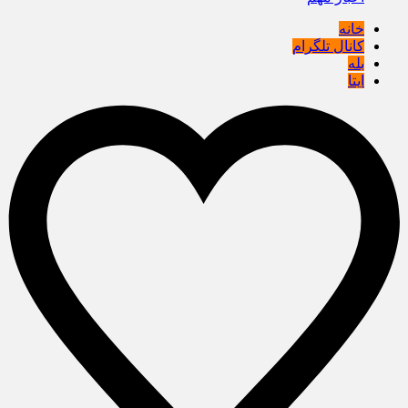
خانه
کانال تلگرام
بله
ایتا