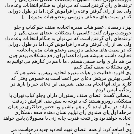
ترفندهای رای گرفتن است که می توان به هنگام انتخابات وعده داد
ولی بعد از رای گرفتن وعده را فراموش کرد. اما در طول دورانی
که در سمت های مختلف بازرسی وعضو هیات مدیره […]
بهزاد رمضانی عضو هیات مدیره اتحادیه صنف چلو کباب و چلو
خورشت تهران گفت: کاسبی با مشکلات اعضای صنف یکی از
ترفندهای رای گرفتن است که می توان به هنگام انتخابات وعده داد
ولی بعد از رای گرفتن وعده را فراموش کرد. اما در طول دورانی
که در سمت های مختلف بازرسی وعضو هیات مدیره اتحادیه
فعالیت داشتم همیشه همراه اعضا برای رفع مشکلات بودم چون
من هم دارای واحد صنفی هستم . ما با هم در کنارهم می توانیم به
رفع مشکلات صنف کمک کنیم.
وی افزود: فعالیت در هیات مدیره اتحادیه رییس یا عضو هم که
باشی بهترین مزیتش دعای خیر اعضا است به خصوص وقتی که
کاری برای آنها انجام می دهی .شیرینی این دعای خیر را بارها در
زندگیم لمس کردم.
رمضانی گفت: اعضای صنف رستوران داران وچلو کباب تهران با
مشکلاتی روبرو هستند که با توجه به پیش بینی افزایش دریافت
مالیات در سال آینده اگر باهم نباشیم وبا حضورحداکثری در همان
مرحله اول پای صندوق رای نیاییم نشان دهنده ضعف همکاری
اتحادیه خواهد بود ودر نتیجه قدرت چانه زنی با مسوولان پایین خواهد
امد.
وی اضافه کرد: از همه اعضای قهیم اتحادیه جدید درخواست می