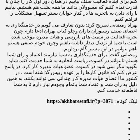
کنم برای آینده فعالیت صنف بیاییم در همان دور اول کار را چنان با
قدرت تمام کنیم که مسوولان بدانند ما همه پشت هم هستیم. بیاییم
با رای دادن به باتجربه ها در کنار جوانان بستر تسهیل مشکلات را
فراهم کنیم.
بهزاد رمضانی تصریح کرد: بدون تعارف می گویم در خدمتگذاری به
اعضای صنف رستوران داران وچلو کباب تهران ادعا دارم چون
تجربه قعالیت در سمت های بازرسی و هیات مدیره موجب شده
است با شما از نزدیک دیدار داشته باشم وچون خودم صنفی هستم
باهم بتوانیم در این مسیر گام برداریم.
رمضانی گفت: برای خدمتگذاری به شما نیازمند اعتماد و رای شما
هستم تابتوانم در کسوت ریاست اتحادیه به شما خدمت کنم. شاید
بگویید مگر نمی شود در کسوت عضو هیات مدیره کار کرد. در پاسخ
عرض کنم که قانون کارها را بر عهده رییس گذاشته است . در
کشور ما اعضای هیات مدیره کار چندانی نمی توانند بکنند. به همین
دلیل به رای شما واعتماد شما باتمام وجودم نیاز دارم تا به شما
قاطعانه خدمت کنم.
لینک کوتاه :
https://akhbaresenfi.ir/?p=3871