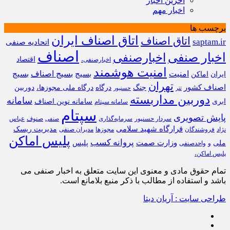
آخرین اخبار
اخبار مهم
برچسب ها
اتاق اصناف ایران
اتاق اصناف
saptam.ir
اتحادیه صنفی
اصناف
اخبار صنفی
اخبارصنفی
اقتصاد
اخبارصنفی،
امنیت هوشمند
امنیت
بسیج
بسیج اصناف
بسیج
ایران
اماکن
تهران
اصناف کشور
جنگ
درگاه
درگاه ملی مجوزها،
دوربین
تتر
حسنپور
دوربین مداربسته
سامانه
ابری
سامانه نوین اصناف
سامانه سپتام
سپتام
پایش تصویری
سردار حسنپور
سرمایه‌گذاری
صنوف
عباس
صنفی
قرارگاه شهید سلامی
مدیریت ریسک
نژاد
فروشندگان
مجوزها
مدیران صنفی
پلیس اماکن
پروانه کسب
وزارت صمت
ملی
پلیس
و
واحدصنفی
پلیس اماکن،
تمام حقوق مادی و معنوی این سایت متعلق به اخبار صنفی می
باشد و استفاده از مطالب با ذکر منبع بلامانع است.
طراحی سایت : آریان دیتا