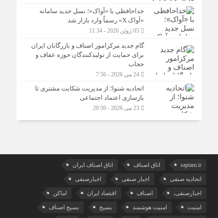
خداحافظی با «آواک»؛ نسل جدید سامانه
«آواک X» رسماً وارد بازار شد
05 ژوئن 2026 - 11:34
گام جدید مرکزامور اصناف و بازرگانان ایران
برای حمایت از تولیدکنندگان حوزه عفاف و
حجاب
24 می 2026 - 7:56
اتحادیه شنوا؛ از مدیریت شکایت مشتری تا
بازسازی اعتماد اجتماعی ‌
23 می 2026 - 20:59
saptam.ir
اتاق اصناف
اتاق اصناف ایران
اتحادیه صنفی
اخبار صنفی
اخبارصنفی
اخبارصنفی،
اصناف
اقتصاد ایران
اماکن
امنیت
امنیت هوشمند
بسیج
بسیج اصناف