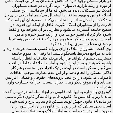
در بازار مسکن وجود دارد که بخش عمده آن به گرانی قیمت ناشی
از تورم و رشد بازارهای موازی برمی‌گردد. در صنف مشاوران
املاک نیز مشکلاتی دیده می‌شود که ما از ساماندهی این صنف،
اصلاح قوانین و بهبود ساختارها استقبال می‌کنیم اما برخی برای حل
مشکلات، راه حل ساده را انتخاب می‌کنند. تصورشان این است که
قدرت را از مشاوران املاک بگیرند، غافل از اینکه این قدرت در
سطح جامعه گسترده می‌شود و نظارتی بر آن نخواهد بود و فقط
شیوه کارکرد آن تغییر خواهد کرد و از یک قشر خبره و ماهر،
آموزش دیده و پاسخگو به عموم مردم که فاقد تخصص هستند با
نیت‌های مختلف تسری پیدا خواهد کرد.
وی گفت: مشاوران املاک دارای پروانه کسب هستند، هویت دارند و
باید به مراجع ذی‌ربط پاسخگو باشند، اما وقتی به عموم جامعه
دسترسی بدهیم تا بتوانند قرارداد منعقد کنند نباید انتظار داشته
باشیم که هرج و مرج ایجاد نشود و آمار و اطلاعات غلط دریافت
می‌کنیم. ممکن است در آینده نزدیک افراد غیرمتخصص هم کار
دلالی مسکن را انجام دهند و از این عدم نظارت موجب اتفاقات
ناصوابی می‌شود. در این فضا پرونده‌های حقوقی و قضایی افزایش
می‌یابد و آن موقع دیگر زمان جبران نیست؛ چرا که خسارت وارد
شده است.
گودرزی با اشاره به ابهامات قانونی در ایجاد سامانه خودنویس گفت:
نباید با زیر پا گذاشتن یک قانون، قائم و اقامه‌گر قانون دیگر باشیم.
در ماده ۱۸ قانون جهش تولید مسکن نام سایت درج و ثبت شده
است یعنی سایتی که قرار بوده این قانون در آن اجرا شود از آن
صریحا نام برده شده است. سامانه املاک و مستغلات ۱۵ سال