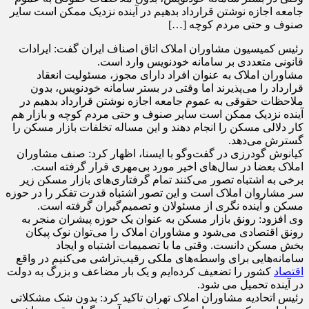
جامعه اجازه نوشتن قرارداد بدهیم در آینده نزدیک ممکن است سایر
صنوف و حتی مردم کوچه […]
رئیس کمیسیون مشاوران املاک اتاق اصناف ایران گفت: ایرادات
قانونی متعددی بر سامانه خودنویس وارد است.
مشاوران املاک به عنوان افراد دارای مجوز، مسئولیت انعقاد
قرارداد را می‌پذیرند اما وقتی در بستر سامانه خودنویس، بدون
ملاحظات حقوقی به عموم جامعه اجازه نوشتن قرارداد بدهیم در
آینده نزدیک ممکن است سایر صنوف و حتی مردم کوچه و بازار هم
کار دلالی مسکن را انجام دهند و این مساله تخلفات بازار مسکن را
گسترش می‌دهد.
کیانوش گودرزی در گفت‌وگو با ایسنا، اظهار کرد: صنف مشاوران
املاک بعضا در سال‌های اخیر مورد بی‌مهری قرار گرفته است.
برخی به اشتباه تصور می‌کنند تمام گرفتاری‌های بازار مسکن زیر
سر مشاروان املاک است و این تصور اشتباه قدرت تفکر را در حوزه
مسکن و آینده نگری از مسئولان و تصمیم‌گیران گرفته است.
وی افزود: رونق بازار مسکن به عنوان یک حوزه پیشران منجر به
رونق اقتصادی می‌شود و مشاوران املاک را می‌توان نوک پیکان
بخش مسکن دانست. وقتی ما با تصمیمات اشتباه و ایجاد
سامانه‌هایی برای واسطه‌های ملکی رقیب‌تراشی می‌کنیم در واقع
اقتصاد
کشور را تضعیف کرده‌ایم و یک بار مضاعف و بزرگ به دولت
در آینده تحمیل می شود.
رئیس اتحادیه مشاوران املاک تهران تاکید کرد: بدون شک مشکلاتی