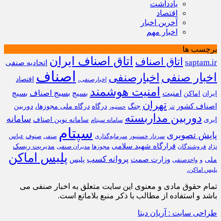
یادداشت
اقتصاد
آخرین اخبار
اخبار مهم
برچسب ها
اتاق اصناف ایران
اتاق اصناف
saptam.ir
اتحادیه صنفی
اصناف
اخبار صنفی
اخبارصنفی
اقتصاد
اخبارصنفی،
امنیت هوشمند
امنیت
بسیج
بسیج اصناف
بسیج
ایران
اماکن
تهران
اصناف کشور
جنگ
درگاه
درگاه ملی مجوزها،
دوربین
تتر
حسنپور
دوربین مداربسته
سامانه
ابری
سامانه نوین اصناف
سامانه سپتام
سپتام
پایش تصویری
سردار حسنپور
سرمایه‌گذاری
صنوف
عباس
صنفی
قرارگاه شهید سلامی
مدیریت ریسک
نژاد
فروشندگان
مجوزها
مدیران صنفی
پلیس اماکن
پروانه کسب
وزارت صمت
ملی
پلیس
و
واحدصنفی
پلیس اماکن،
تمام حقوق مادی و معنوی این سایت متعلق به اخبار صنفی می
باشد و استفاده از مطالب با ذکر منبع بلامانع است.
طراحی سایت : آریان دیتا