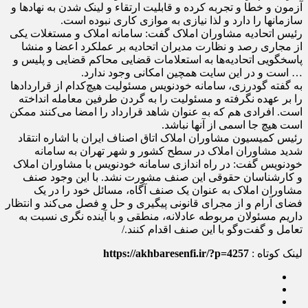
آزمون و خطا و تجربه کرده و قابلیت ارتقاء و لینک شدن به نهادها و
سازمانها را دارد و لذا نیازی به موازی کاری نبوده است.
رئیس اتحادیه مشاوران املاک گفت: سامانه املاک و مستغلات یکی
از مجاری رصد و نظارت مدیران اتحادیه بر عملکرد اعضا و منشا
پاسخگویی اتحادیه‌ها به استعلامات قضایی محاکم قضایی و پلیس و
… است و در این سایت همچین امکانی وجود ندارد.
به گفته گودرزی، سامانه خودنویس مسئولیت هیچ‌کدام از قراردادها
را بر عهده نگرفته و مسئولیت را به گردن طرفین معامله انداخته
است. افرادی هم که به عنوان شاهد قرارداد را امضا می‌کنند ممکن
است هیچ جا اسمی از آنها نباشد.
رئیس کمیسیون مشاوران املاک اتاق اصناف ایران با اشاره انتقاد
شدید مشاوران املاک در سطح کشور و شهر تهران به سامانه
خودنویس گفت: در راه اندازی سامانه خودنویس با مشاوران املاک
و کارشناسان حقوقی این صنف مشورت نشد. با این وجود صنف
مشاوران املاک به عنوان یک صنف آگاه، مسائل خود را در یک
فضای آرام و از مجرای قانونی پیگیری و حل و فصل می‌کند و انتظار
داریم مسئولان مربوطه عادلانه، منطقی و با آینده نگری نسبت به
تعامل و گفت‌وگو با این صنف اقدام کنند./
لینک کوتاه :
https://akhbaresenfi.ir/?p=4257