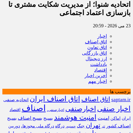
اتحادیه شنوا؛ از مدیریت شکایت مشتری تا
بازسازی اعتماد اجتماعی ‌
23 می 2026 - 20:59
اخبار
اتاق اصناف
اتاق تعاون
اتاق بازرگانی
ارز دیجیتال
یادداشت
اقتصاد
آخرین اخبار
اخبار مهم
برچسب ها
اتاق اصناف ایران
اتاق اصناف
saptam.ir
اتحادیه صنفی
اصناف
اخبار صنفی
اخبارصنفی
اقتصاد
اخبارصنفی،
امنیت هوشمند
امنیت
بسیج
بسیج اصناف
بسیج
ایران
اماکن
تهران
اصناف کشور
جنگ
درگاه
درگاه ملی مجوزها،
دوربین
تتر
حسنپور