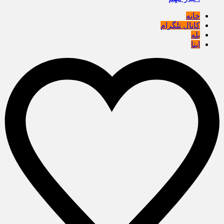
خانه
کانال تلگرام
بله
ایتا