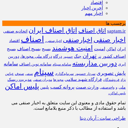
اقتصاد
آخرین اخبار
اخبار مهم
برچسب ها
اتاق اصناف ایران
اتاق اصناف
saptam.ir
اتحادیه صنفی
اصناف
اخبار صنفی
اخبارصنفی
اقتصاد
اخبارصنفی،
امنیت هوشمند
امنیت
بسیج
بسیج اصناف
بسیج
ایران
اماکن
تهران
اصناف کشور
جنگ
درگاه
درگاه ملی مجوزها،
دوربین
تتر
حسنپور
دوربین مداربسته
سامانه
ابری
سامانه نوین اصناف
سامانه سپتام
سپتام
پایش تصویری
سردار حسنپور
سرمایه‌گذاری
صنوف
عباس
صنفی
قرارگاه شهید سلامی
مدیریت ریسک
نژاد
فروشندگان
مجوزها
مدیران صنفی
پلیس اماکن
پروانه کسب
وزارت صمت
ملی
پلیس
و
واحدصنفی
پلیس اماکن،
تمام حقوق مادی و معنوی این سایت متعلق به اخبار صنفی می
باشد و استفاده از مطالب با ذکر منبع بلامانع است.
طراحی سایت : آریان دیتا