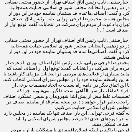
اخبارصنفی، نایب رئیس اتاق اصناف تهران از حضور مجتبی صفایی
در دوازدهمین انتخابات مجلس شورای اسلامی حمایت همه‌جانبه
کرد و گفت: اصنافی‌ها تمام قد پشتیبان نماینده خود در این دور از
مجلس هستند. محمدرضا فرجی تهرانی، نایب رئیس اتاق اصناف
تهران با دعوت از مردم برای شرکت در انتخابات گفت: توقع اول از
اصناف است […]
اخبارصنفی، نایب رئیس اتاق اصناف تهران از حضور مجتبی صفایی
در دوازدهمین انتخابات مجلس شورای اسلامی حمایت همه‌جانبه
کرد و گفت: اصنافی‌ها تمام قد پشتیبان نماینده خود در این دور از
مجلس هستند.
محمدرضا فرجی تهرانی، نایب رئیس اتاق اصناف تهران با دعوت از
مردم برای شرکت در انتخابات گفت: توقع اول از اصناف است که
مانند بسیاری از فعالیت‌های مردمی در انتخابات نیز پای کار باشند تا
به این واسطه نماینده خود را در مجلس شورای اسلامی انتخاب کنند.
با این اتفاق دیگر در ادامه راه نسبت به اتخاذ تصمیمات برخی از
افراد که اغلب از سر ناآگاهی است، دلگیر نمی‌شویم. چرا که
تصمیمات غلط بیش از پیش ابتدا شهروندان و سپس عملکرد اصناف
را تحت تاثیر قرار خواهد داد. در نتیجه تمام قد از نماینده اصناف در
مجلس شورای اسلامی حمایت می‌کنیم.
به گفته فرجی تهرانی، این‌ بار اصناف تنها یک نماینده در مجلس دارد
اما در دوره‌های بعدی 10 درصد مجلس شورای اسلامی را باید
اصناف تشکیل دهند.
فرجی با تاکید بر اینکه فعالان اقتصادی با مشکلات بازار و مردم