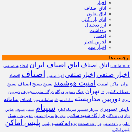
اخبار
اتاق اصناف
اتاق تعاون
اتاق بازرگانی
ارز دیجیتال
یادداشت
اقتصاد
آخرین اخبار
اخبار مهم
برچسب ها
اتاق اصناف ایران
اتاق اصناف
saptam.ir
اتحادیه صنفی
اصناف
اخبار صنفی
اخبارصنفی
اقتصاد
اخبارصنفی،
امنیت هوشمند
امنیت
بسیج
بسیج اصناف
بسیج
ایران
اماکن
تهران
اصناف کشور
جنگ
درگاه
درگاه ملی مجوزها،
دوربین
تتر
حسنپور
دوربین مداربسته
سامانه
ابری
سامانه نوین اصناف
سامانه سپتام
سپتام
پایش تصویری
سردار حسنپور
سرمایه‌گذاری
صنوف
عباس
صنفی
قرارگاه شهید سلامی
مدیریت ریسک
نژاد
فروشندگان
مجوزها
مدیران صنفی
پلیس اماکن
پروانه کسب
وزارت صمت
ملی
پلیس
و
واحدصنفی
پلیس اماکن،