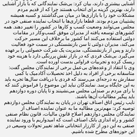
آشنایی بیشتری دارند، بیان کرد: بی‌شک نمایندگانی که با بازار آشنایی
دارند، بهترین گزینه برای انتخاب هستند چرا که از قدیم مردم
مشکلات خود را با بازاری‌ها در میان می‌گذاشتند و کسبه همیشه
پشتیبان مردم بودند. قطعا بازاری‌ها با انتخاب نماینده صنفی خود در
مجلس می‌توانند وضعیت کسب و کارها در کشور را تغییر دهند. همه
کشورهای توسعه یافته از مدیران موفق کسب‌وکار در مقامات
دولتی استفاده می‌کنند اما کشور ما برخلاف این مسیر حرکت
می‌کند، مدیران دولتی تا سن بازنشستگی در سمت خود فعالیت
دارند و پس از بازنشستگی، مدیریت یک شرکت خصولتی را برعهده
می‌گیرد. بی‌شک فردی که در بازار نقش پررنگی دارد با هزینه‌ خود
ریسک کرده و تجربیات فراوانی بدست آورده است.
وی با انتقاد از وعده‌های بی‌عمل برخی از نمایندگان مجلس گفت:
متاسفانه برخی از افراد به دلیل اخذ تحصیلات آکادمیک با کمی
سفارش به درجه‌ای می‌رسند که فردی با دریافت سال‌ها تجربه باید
به این جایگاه برسد. نمایندگان نباید این موضوع را فراموش کنند که
با رای مردم بر صندلی مجلس می‌نشینند و تا پایان دوره دوازدهم
باید پیگیر مطالبات آن‌ها باشند.
نایب رئیس اتاق اصناف تهران در پایان به نمایندگان مجلس دوازدهم
توصیه کرد: مهم‌ترین مطالبه ما به عنوان نماینده اصناف از
نمایندگان مجلس دوازدهم اصلاح قانون مالیات، قانون نظام صنفی
کشور و راه اندازی بانک اصناف است که امیدواریم با ورود نماینده
صنفی به این دور از کارزار انتخاباتی شاهد تغییر تحولات وسیعی در
این حوزه‌های مطرح شده باشیم.