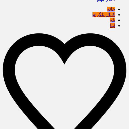
خانه
کانال تلگرام
بله
ایتا