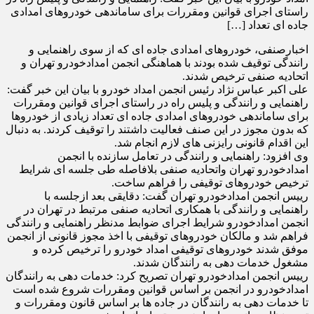
راستای اجرای قوانین ومقررات برای ساماندهی خودروهای امدادی
جاده ای تعداد […]
اخبارصنفی، خودروهای امدادی جاده ای که از سوی راهنمایی و
رانندگی توقیف شده بودند با هماهنگی انجمن امدادخودرو تهران و
اتحادیه صنفی ترخیص شدند.
علی اکبر عباس نژاد رئیس انجمن امداد خودرو با بیان این خبر گفت:
راهنمایی و رانندگی و پلیس راه در راستای اجرای قوانین ومقررات
برای ساماندهی خودروهای امدادی جاده ای تعداد زیادی از خودروها
که بدون مجوز در این صنف فعالیت داشتند را توقیف کردند. به دنبال
این اقدام قانونی رایزنی های لازم انجام شد.
وی افزود: راهنمایی و رانندگی در تعامل سازنده با انجمن
امدادخودرو تهران واتحادیه صنفی بلافاصله طی جلسه ای شرایط
ترخیص خودروهای توقیفی را فراهم ساخت.
رییس انجمن امدادخودرو تهران گفت: دقایقی بعد ازجلسه با
راهنمایی و رانندگی با همکاری اتحادیه صنفی مرتبط در تهران در
انجمن امدادخودرو شرایط اجرای ضوابط مدنظر راهنمایی و رانندگی
فراهم شد و مالکان خودروهای توقیفی با اخذ مجوز قانونی از انجمن
موفق شدند خودروهای توقیفی امداد خودرو را ترخیص کرده و
مشغول خدمات دهی به رانندگان شدند.
رییس انجمن امدادخودرو تهران تصریح کرد: خدمات دهی به رانندگان
امدادخودرو در انجمن بر اساس قوانین ومقررات شروع شده است
تا خدمات دهی به رانندگان در جاده ها بر اساس قانون ومقررات و