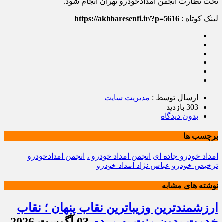
تحت نظارت انجمن امدادخودرو تهران انجام شود.
لینک کوتاه :
https://akhbaresenfi.ir/?p=5616
ارسال توسط :
مدیریت سایت
303 بازدید
بدون دیدگاه
برچسب ها
امداد خودرو جاده ای
انجمن امداد خودرو ،
انجمن امدادخودرو
ترخيص خودرو
عباس نژاد امداد خودرو
نوشته های مشابه
ارزشمندترین وزیباترین نقاب پنهان ؛ نقاب
خدمت بدون منت به مردم
03 آگوست 2026