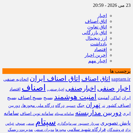
23 می 2026 - 20:59
اخبار
اتاق اصناف
اتاق تعاون
اتاق بازرگانی
ارز دیجیتال
یادداشت
اقتصاد
آخرین اخبار
اخبار مهم
برچسب ها
اتاق اصناف ایران
اتاق اصناف
saptam.ir
اتحادیه صنفی
اصناف
اخبار صنفی
اخبارصنفی
اقتصاد
اخبارصنفی،
امنیت هوشمند
امنیت
بسیج
بسیج اصناف
بسیج
ایران
اماکن
تهران
اصناف کشور
جنگ
درگاه
درگاه ملی مجوزها،
دوربین
تتر
حسنپور
دوربین مداربسته
سامانه
ابری
سامانه نوین اصناف
سامانه سپتام
سپتام
پایش تصویری
سردار حسنپور
سرمایه‌گذاری
صنوف
عباس
صنفی
قرارگاه شهید سلامی
مدیریت ریسک
نژاد
فروشندگان
مجوزها
مدیران صنفی