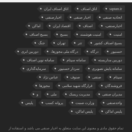
saptam.ir
اتاق اصناف
اتاق اصناف ایران
اتحادیه صنفی
اخبار صنفی
اخبارصنفی
اخبارصنفی،
اصناف
اقتصاد ایران
اماکن
امنیت
امنیت هوشمند
بسیج
بسیج اصناف
بسیج اصناف کشور
تتر
تهران
جنگ
حسنپور
درگاه
درگاه ملی مجوزها،
دوربین ابری
دوربین مداربسته
سامانه سپتام
سامانه نوین اصناف
سامانه پایش تصویری
سردار حسنپور
سرمایه‌گذاری
سپتام
صنفی
صنوف
عباس نژاد
فروشندگان
قرارگاه شهید سلامی
مجوزها
مدیران صنفی
مدیریت ریسک
ملی
و
واحدصنفی
وزارت صمت
پروانه کسب
پلیس
پلیس اماکن
پلیس اماکن،
تمام حقوق مادی و معنوی این سایت متعلق به اخبار صنفی می باشد و استفاده از