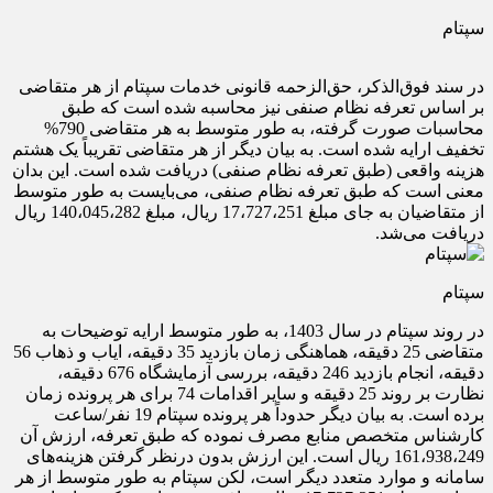
سپتام
در سند فوق‌الذکر، حق‌الزحمه قانونی خدمات سپتام از هر متقاضی
بر اساس تعرفه نظام صنفی نیز محاسبه شده است که طبق
محاسبات صورت گرفته، به طور متوسط به هر متقاضی 790%
تخفیف ارایه شده است. به بیان دیگر از هر متقاضی تقریباً یک هشتم
هزینه واقعی (طبق تعرفه نظام صنفی) دریافت شده است. این بدان
معنی است که طبق تعرفه نظام صنفی، می‌بایست به طور متوسط
از متقاضیان به جای مبلغ 17،727،251 ریال، مبلغ 140،045،282 ریال
دریافت می‌شد.
سپتام
در روند سپتام در سال 1403، به طور متوسط ارایه توضیحات به
متقاضی 25 دقیقه، هماهنگی زمان بازدید 35 دقیقه، ایاب و ذهاب 56
دقیقه، انجام بازدید 246 دقیقه، بررسی آزمایشگاه 676 دقیقه،
نظارت بر روند 25 دقیقه و سایر اقدامات 74 برای هر پرونده زمان
برده است. به بیان دیگر حدوداً هر پرونده سپتام 19 نفر/ساعت
کارشناس متخصص منابع مصرف نموده که طبق تعرفه، ارزش آن
161،938،249 ریال است. این ارزش بدون درنظر گرفتن هزینه‌های
سامانه و موارد متعدد دیگر است، لکن سپتام به طور متوسط از هر