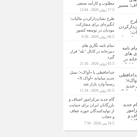
مطلوب و کارآمد صنفی
17 ژوئن 2026 - 12:04
طرح نشان‌دارکردن مالیات؛
انگیزه‌ای برای مشارکت
مودیان در توسعه کشور
06 ژوئن 2026 - 9:30
تمام نامه نگاری های
دبیرخانه در کانال “بله” قرار
گیرد
05 ژوئن 2026 - 21:26
خداحافظی با «آواک»؛ نسل
جدید سامانه «آواک X»
رسماً وارد بازار شد
05 ژوئن 2026 - 11:34
گام جدید مرکزامور اصناف و
بازرگانان ایران برای حمایت
از تولیدکنندگان حوزه عفاف
و حجاب
24 می 2026 - 7:56