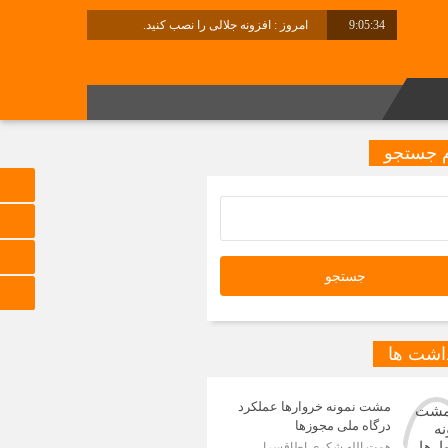
9:05:35
امروز : افزونه جلالی را نصب کنید.
برابر با : Sunday - 9 August - 2026
 جستجو
داشت ها
مشت نمونه خروارها عملکرد
درگاه ملی مجوزها
همت الله شکری اطاقسرا