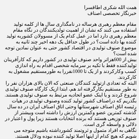
همت الله شکری اطاقسرا
خبرنگار تخصصی اصناف
مقام معظم رهبری هرساله در نامگذاری سال ها از کلمه تولید
استفاده می کنند که نشان از اهمیت تولدیکنندگان در نگاه مقام
معظم رهبری دارد اما در عمل کدام یک از مسوولان کشوربه تولید
کننده بها داده است؟ در طول حداقل یک دهه اخیر چند ثانیه به
موضوع صنوف تولیدی در اقتصاد کشور حتی به عنوان نمادین توجه
شده است؟
بیش از 600هزاتر واحد صنوف تولیدی در کشور داریم که کارآفرینان
تولیدکننده فقط با تکیه بر سرمایه شخصی اقدام به راه اندازی
کسب وکارکردند و از یک تا 1000نفررا به طورمستقیم مشغول به
کارکردند.
البته که تعدادی ازتولید کنندگان صنعتی که الان بالای هزاران نفر را
به طور مستقیم بکارگرفته اند هم، ابتدا ازیک کارگاه صنوف تولیدی
شروع کردند و یا اینک عضو اتحادیه مرتبط به صنوف تولیدی هستند.
بگذریم که دراصناف کشور تولید کننده وصنوف تولیدی در هیات
رئیسه اتاق اصناف شهرستانها وحتی اتاق اصناف ایران در ده سال
گذشته کمترین عضو وکمترین ارزش را داشته است وبیشتر از
صنوف توزیعی هستند که برنده انتخابات هستند زیرا پول و اعتبار در
دلالی و واسطه گری است.
نگاهی به افراد متمول و ثروتمند کشورداشته باشیم متوجه می
شویم که هیچ کدام از اینها اصلا تولید کننده نبوده ودلال هستند.