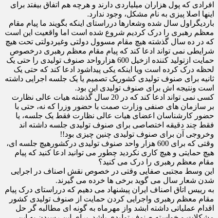
افرادی که پول هزاران میلیاردی دارند و هرچه هم اتفاق بیفتد برای
اینها اصلا پیزی به نام مشکل، وجود ندارد.
باردیگراول سال شده وشعارها درراستای اینکه بگویند ما پیام مقام
معظم رهبری را درک کردیم شروع شده است اما واقعیت این است
که در ده سال گذشته هیچ مقام مسوول دولتی وغیردولتی تحت هیچ
شرایطی نمی تواند ادعا کند که پیام مقام معظم رهبری درخصوص
حمایت ازتولید کننده ازخیل 600 هزارواحد صنوف تولیدی را حتی یک
لحظه درک کرده است ویا اینکه یکی پیداشود ادعا کند که حتی یک
ثانیه برای صنوف تولیدی کشوریک تصمیم یا یک جلسه اجرایی داشته
است ونتیجه اش برای صنوف تولیدی این بود.
کسی نمی تواند ادعا کند که در 20 سال گذشته هیات عالی نظارت
بر سازمان های صنفی وزارت صمت با حضور وزرا که نه، حتی با
حضور کارشناسان اعضای هیات عالی نظارت فقط یک جلسه، یا
فقط چند دقیقه اختصاصی برای صنوف تولیدی جلسه داشته اند
وخروجی آن برای صنوف تولیدی چنین چیزی بود!!
وقتی که برای 600 هزار واحد صنوف تولیدی درکشورهیچ جلسه ای،
هیچ حمایتی و هیچ کاری نکردید چطور می توانید ادعا کنید که پیام
مقام معظم رهبری را درک می کنید؟
این وسط مجتبی صفایی وقتی در خصوص نقش اصناف در اجرایی
شدن شعار سال می گوید برخی ها خرده می گیرند.
به رییس اتاق اصناف ایران پیشنهاد می دهیم که درراستای درک پیام
مقام معظم رهبری واجرایی کردن حمایت از صنوف تولیدی کشور
اقدام عملیاتی داشته ابشد واز مهرماه به گونه ای مطالبه گر حل
مشکلات و خواسته صنوف تولیدی باشد. برای این رسیدن به این