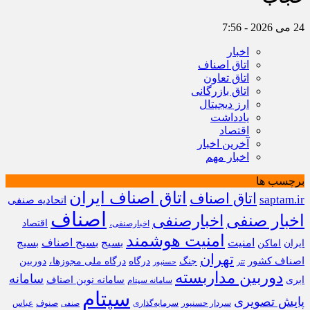
24 می 2026 - 7:56
اخبار
اتاق اصناف
اتاق تعاون
اتاق بازرگانی
ارز دیجیتال
یادداشت
اقتصاد
آخرین اخبار
اخبار مهم
برچسب ها
اتاق اصناف ایران
اتاق اصناف
saptam.ir
اتحادیه صنفی
اصناف
اخبار صنفی
اخبارصنفی
اقتصاد
اخبارصنفی،
امنیت هوشمند
امنیت
بسیج
بسیج اصناف
بسیج
ایران
اماکن
تهران
اصناف کشور
جنگ
درگاه
درگاه ملی مجوزها،
دوربین
تتر
حسنپور
دوربین مداربسته
سامانه
ابری
سامانه نوین اصناف
سامانه سپتام
سپتام
پایش تصویری
سردار حسنپور
سرمایه‌گذاری
صنوف
عباس
صنفی