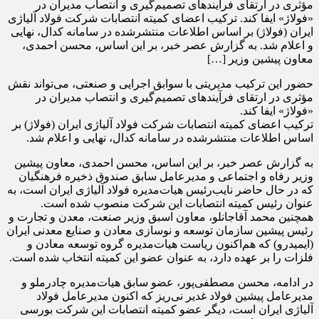
مؤثری در ارتقای فرآیندهای تصمیم‌گیری و انتصاب مدیران در
«فولاژ» ایفا کند. ترکیب اعضای کمیته انتصابات شرکت فولاد آلیاژی
ایران (فولاژ) بر اساس اطلاعات منتشرشده در سامانه کدال، نهایی
و اعلام شد. به گزارش عصر خبر، بر این اساس، محسن احمدی،
معاون پیشین وزیر […]
حضور این ترکیب مدیریتی با سوابق اجرایی و صنعتی، می‌تواند نقش
مؤثری در ارتقای فرآیندهای تصمیم‌گیری و انتصاب مدیران در
«فولاژ» ایفا کند.
ترکیب اعضای کمیته انتصابات شرکت فولاد آلیاژی ایران (فولاژ) بر
اساس اطلاعات منتشرشده در سامانه کدال، نهایی و اعلام شد.
به گزارش عصر خبر، بر این اساس، محسن احمدی، معاون پیشین
وزیر رفاه و اجتماعی و مدیرعامل سابق صندوق ذخیره فرهنگیان
که در حال حاضر نایب‌رئیس هیات‌مدیره فولاد آلیاژی ایران است، به
عنوان رئیس کمیته انتصابات این شرکت منصوب شده است.
همچنین محمد آقاجانلو، معاون اسبق وزیر صنعت، معدن و تجارت و
رئیس پیشین سازمان توسعه و نوسازی معادن و صنایع معدنی ایران
(ایمیدرو) که هم‌اکنون ریاست هیات‌مدیره گروه توسعه معادن و
فلزات را بر عهده دارد، به عنوان عضو این کمیته انتخاب شده است.
در ادامه، محسن مصطفی‌پور، عضو سابق هیات‌مدیره چادرملو و
مدیرعامل پیشین فولاد غدیر نی‌ریز که اکنون مدیرعامل فولاد
آلیاژی ایران است، دیگر عضو کمیته انتصابات این شرکت بورسی