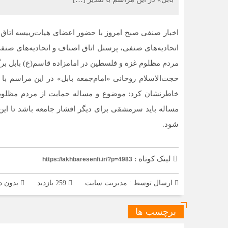
اخبار صنفی صبح امروز با حضور اعضای هیات‌رییسه اتا
اتحادیه‌های صنفی، پرسنل اتاق اصناف و اتحادیه‌های صنف
مردم مظلوم غزه و فلسطین در امامزاده قاسم(ع) بابل برگ
حجت‌الاسلام روحانی «امام‌جمعه بابل» در این مراسم با
خاطرنشان کرد: موضوع و مساله حمایت از مردم مظلوم ف
مساله باید سرمشقی برای دیگر اقشار جامعه باشد تا این
شود.
لینک کوتاه :
https://akhbaresenfi.ir/?p=4983
ارسال توسط :
مدیریت سایت
259 بازدید
بدون د
برچسب ها