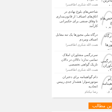
همت الله شکری اطاقسرا
شاخص‌های بلوغ نهادی در
اتاق‌های اصناف؛ از قانون‌مداری
تا وفاق صنفی برای حکمرانی
کارآمد
درگاه ملی مجوزها یک تنه مقابل
اصناف ومردم
همت الله شکری اطاقسرا
سردرگمی مشاوران املاک
تمامی ندارد؛ دلالان در دالان
تاریک گواهی تخصصی
همت الله شکری اطاقسرا
دام گواهینامه برای دختران
موتورسوار؛ هشدار جدی رییس
اتحادیه
رضا نیکنام
ین مطالب