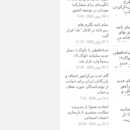
انگیزه‌ای برای مشارکت
مودیان در توسعه کشور
06 ژوئن 2026 - 9:30
تمام نامه نگاری های
دبیرخانه در کانال “بله” قرار
گیرد
05 ژوئن 2026 - 21:26
خداحافظی با «آواک»؛ نسل
جدید سامانه «آواک X»
رسماً وارد بازار شد
05 ژوئن 2026 - 11:34
گام جدید مرکزامور اصناف و
بازرگانان ایران برای حمایت
از تولیدکنندگان حوزه عفاف
و حجاب
24 می 2026 - 7:56
اتحادیه شنوا؛ از مدیریت
شکایت مشتری تا بازسازی
اعتماد اجتماعی ‌
23 می 2026 - 20:59