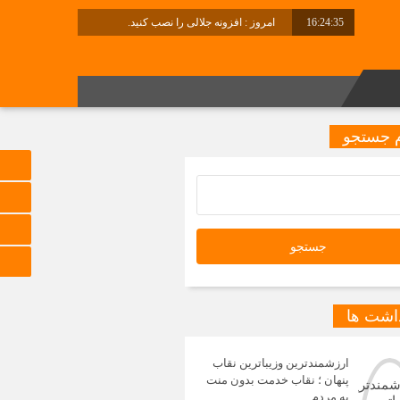
16:24:36
امروز : افزونه جلالی را نصب کنید.
برابر با : Friday - 7 August - 2026
 جستجو
داشت ها
ارزشمندترین وزیباترین نقاب
پنهان ؛ نقاب خدمت بدون منت
به مردم