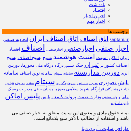
یادداشت
اقتصاد
آخرین اخبار
اخبار مهم
برچسب ها
اتاق اصناف ایران
اتاق اصناف
saptam.ir
اتحادیه صنفی
اصناف
اخبار صنفی
اخبارصنفی
اقتصاد
اخبارصنفی،
امنیت هوشمند
امنیت
بسیج
بسیج اصناف
بسیج
ایران
اماکن
تهران
اصناف کشور
جنگ
درگاه
درگاه ملی مجوزها،
دوربین
تتر
حسنپور
دوربین مداربسته
سامانه
ابری
سامانه نوین اصناف
سامانه سپتام
سپتام
پایش تصویری
سردار حسنپور
سرمایه‌گذاری
صنوف
عباس
صنفی
قرارگاه شهید سلامی
مدیریت ریسک
نژاد
فروشندگان
مجوزها
مدیران صنفی
پلیس اماکن
پروانه کسب
وزارت صمت
ملی
پلیس
و
واحدصنفی
پلیس اماکن،
تمام حقوق مادی و معنوی این سایت متعلق به اخبار صنفی می
باشد و استفاده از مطالب با ذکر منبع بلامانع است.
طراحی سایت : آریان دیتا