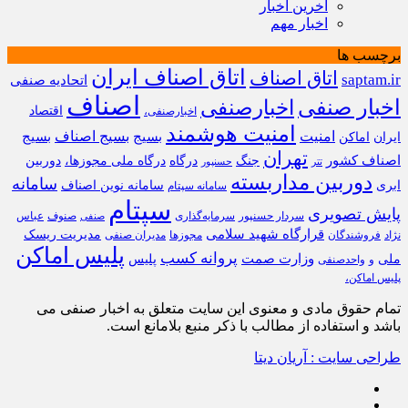
آخرین اخبار
اخبار مهم
برچسب ها
اتاق اصناف ایران
اتاق اصناف
saptam.ir
اتحادیه صنفی
اصناف
اخبار صنفی
اخبارصنفی
اقتصاد
اخبارصنفی،
امنیت هوشمند
امنیت
بسیج
بسیج اصناف
بسیج
ایران
اماکن
تهران
اصناف کشور
جنگ
درگاه
درگاه ملی مجوزها،
دوربین
تتر
حسنپور
دوربین مداربسته
سامانه
ابری
سامانه نوین اصناف
سامانه سپتام
سپتام
پایش تصویری
سردار حسنپور
سرمایه‌گذاری
صنوف
عباس
صنفی
قرارگاه شهید سلامی
مدیریت ریسک
نژاد
فروشندگان
مجوزها
مدیران صنفی
پلیس اماکن
پروانه کسب
وزارت صمت
ملی
پلیس
و
واحدصنفی
پلیس اماکن،
تمام حقوق مادی و معنوی این سایت متعلق به اخبار صنفی می
باشد و استفاده از مطالب با ذکر منبع بلامانع است.
طراحی سایت : آریان دیتا