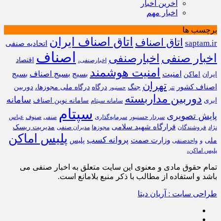
آخرین اخبار
اخبار مهم
برچسب ها
اتاق اصناف ایران
اتاق اصناف
saptam.ir
اتحادیه صنفی
اصناف
اخبار صنفی
اخبارصنفی
اقتصاد
اخبارصنفی،
امنیت هوشمند
امنیت
بسیج
بسیج اصناف
بسیج
ایران
اماکن
تهران
اصناف کشور
جنگ
درگاه
درگاه ملی مجوزها،
دوربین
تتر
حسنپور
دوربین مداربسته
سامانه
ابری
سامانه نوین اصناف
سامانه سپتام
سپتام
پایش تصویری
سردار حسنپور
سرمایه‌گذاری
صنوف
عباس
صنفی
قرارگاه شهید سلامی
مدیریت ریسک
نژاد
فروشندگان
مجوزها
مدیران صنفی
پلیس اماکن
پروانه کسب
وزارت صمت
ملی
پلیس
و
واحدصنفی
پلیس اماکن،
تمام حقوق مادی و معنوی این سایت متعلق به اخبار صنفی می
باشد و استفاده از مطالب با ذکر منبع بلامانع است.
طراحی سایت : آریان دیتا