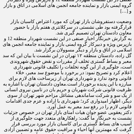
گروه ایمنی بازار و نماینده جامعه انجمن های اسلامی در اتاق و بازار
و […]
وضعیت دستفروشان بازار تهران که مورد اعتراض کاسبان بازار
قرارگرفته بود طی نشستی در سرکلانتری هفتم بازار با حضور
معاون دادستان تهران تصمیم گیری شد.
به گزارش خبرنگار اخبار صنفی در این نشست شهردار منطقه 12 و
بازپرس ویژه و دبیرکار گروه ایمنی بازار و نماینده جامعه انجمن های
اسلامی در اتاق و بازار و دیگر مسوولان برگزار شد.
گل زاده، دادستان منطقه ۱۲ تهران در این نشست با بیان این که سد
معبر و بساط گستری تخلف از مقررات و نقض حقوق شهروندی
است، جلوگیری از این گونه تخلفات را تکلیف قانونی شهرداری
اعلام کرد و تصریح نمود: در برخورد با موضوع سد معبر، خلاء
قانونی وجود ندارد و شهرداری تهران از زیرساخت های لازم برای
مبارزه با این پدیده برخوردار است.معاون دادستان تهران با اشاره به
ظرفیت قانونی شرکت شهربان و حریم بان در تامین نیروی انسانی
از یک سو و شرکت ساماندهی مشاغل مزاحم شهر تهران از سوی
دیگر، اظهار امیدواری کرد؛ شهرداری با اراده و عزم جدی اقدامات
قانونی لازم را در رفع سد معبر به عمل آورد.
دکتر یعقوبی عضو جوان هیات امنای بازار تهران در خصوص جزئیات
نشست به خبرنگار ما گفت: راهکارهای متعدد جهت جلوگیری از
آسیب های بساط گستری برای کاسبان بازار مورد بررسی قرار
گرفت که مهمترین آنها احیاء و مراقبت حقوق عامه و تضمین آزادی