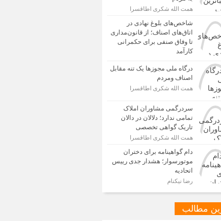
همت الله شکری اطاقسرا
شاخص‌های بلوغ نهادی در
اتاق‌های اصناف؛ از قانون‌مداری
تا وفاق صنفی برای حکمرانی
کارآمد
درگاه ملی مجوزها یک تنه مقابل
اصناف ومردم
همت الله شکری اطاقسرا
سردرگمی مشاوران املاک
تمامی ندارد؛ دلالان در دالان
تاریک گواهی تخصصی
همت الله شکری اطاقسرا
دام گواهینامه برای دختران
موتورسوار؛ هشدار جدی رییس
اتحادیه
رضا نیکنام
ین مطالب