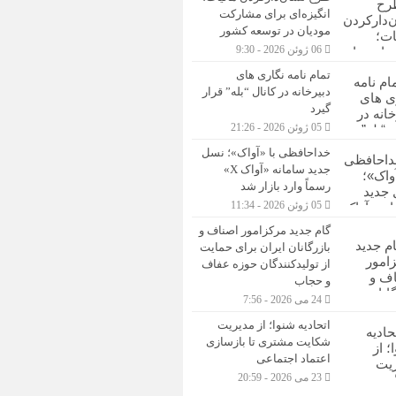
انگیزه‌ای برای مشارکت
مودیان در توسعه کشور
06 ژوئن 2026 - 9:30
تمام نامه نگاری های
دبیرخانه در کانال “بله” قرار
گیرد
05 ژوئن 2026 - 21:26
خداحافظی با «آواک»؛ نسل
جدید سامانه «آواک X»
رسماً وارد بازار شد
05 ژوئن 2026 - 11:34
گام جدید مرکزامور اصناف و
بازرگانان ایران برای حمایت
از تولیدکنندگان حوزه عفاف
و حجاب
24 می 2026 - 7:56
اتحادیه شنوا؛ از مدیریت
شکایت مشتری تا بازسازی
اعتماد اجتماعی ‌
23 می 2026 - 20:59