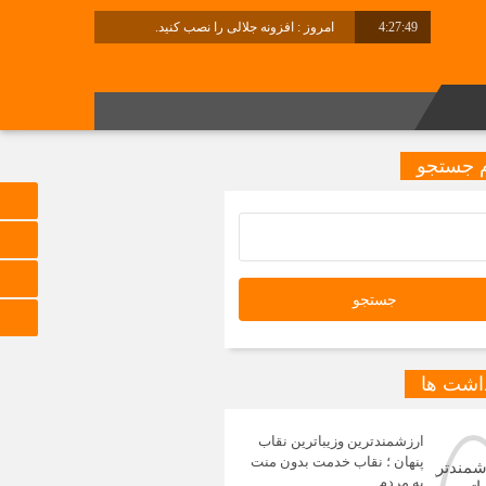
4:27:49
امروز : افزونه جلالی را نصب کنید.
برابر با : Saturday - 8 August - 2026
 جستجو
داشت ها
ارزشمندترین وزیباترین نقاب
پنهان ؛ نقاب خدمت بدون منت
به مردم