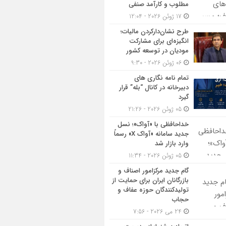
مطلوب و کارآمد صنفی
17 ژوئن 2026 - 12:04
طرح نشان‌دارکردن مالیات؛
انگیزه‌ای برای مشارکت
مودیان در توسعه کشور
06 ژوئن 2026 - 9:30
تمام نامه نگاری های
دبیرخانه در کانال “بله” قرار
گیرد
05 ژوئن 2026 - 21:26
خداحافظی با «آواک»؛ نسل
جدید سامانه «آواک X» رسماً
وارد بازار شد
05 ژوئن 2026 - 11:34
گام جدید مرکزامور اصناف و
بازرگانان ایران برای حمایت از
تولیدکنندگان حوزه عفاف و
حجاب
24 می 2026 - 7:56