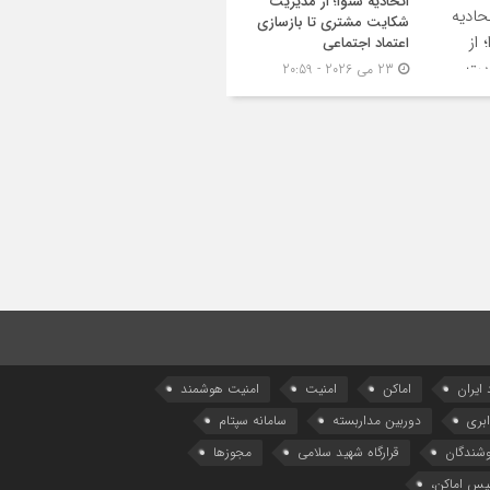
اتحادیه شنوا؛ از مدیریت
شکایت مشتری تا بازسازی
اعتماد اجتماعی ‌
23 می 2026 - 20:59
 ایران
اماکن
امنیت
امنیت هوشمند
بری
دوربین مداربسته
سامانه سپتام
وشندگان
قرارگاه شهید سلامی
مجوزها
یس اماکن،