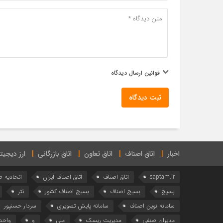
قوانین ارسال دیدگاه
ثبت دیدگاه
اخبار
اتاق اصناف
اتاق تعاون
اتاق بازرگانی
ارز دیجیت
saptam.ir
اتاق اصناف
اتاق اصناف ایران
اتحادیه 
بسیج
بسیج اصناف
بسیج اصناف کشور
تتر
سامانه نوین اصناف
سامانه پایش تصویری
سردار حسنپور
مدیران صنفی
مدیریت ریسک
ملی
و
واحد