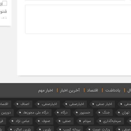
ال
یادداشت
اقتصاد
آخرین اخبار
اخبار مهم
صنفی
اخبار صنفی
اخبارصنفی
اخبارصنفی،
اصناف
اقتصاد
تهران
جنگ
حسنپور
درگاه
درگاه ملی مجوزها،
دوربین ا
سرمایه‌گذاری
سپتام
صنفی
صنوف
عباس نژاد
فر
صنفی
وزارت صمت
پروانه کسب
پلیس
پلیس اماکن
پل