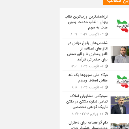
ین مطالب
ارزشمندترین وزیباترین نقاب
پنهان ؛ نقاب خدمت بدون
منت به مردم
03 آگوست 2026 - 8:29
شاخص‌های بلوغ نهادی در
اتاق‌های اصناف؛ از
قانون‌مداری تا وفاق صنفی
برای حکمرانی کارآمد
02 آگوست 2026 - 13:01
درگاه ملی مجوزها یک تنه
مقابل اصناف ومردم
02 آگوست 2026 - 8:16
سردرگمی مشاوران املاک
تمامی ندارد؛ دلالان در دالان
تاریک گواهی تخصصی
22 جولای 2026 - 8:36
دام گواهینامه برای دختران
موتورسوار؛ هشدار جدی