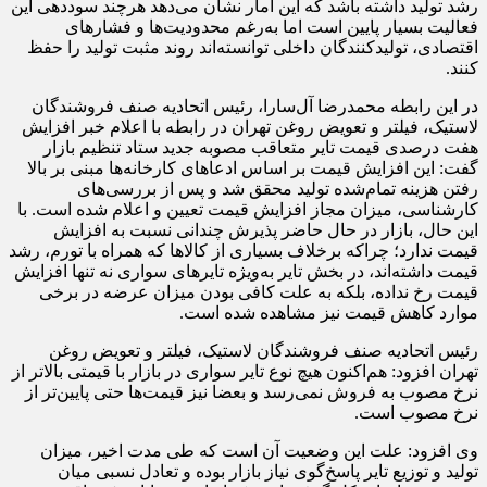
رشد تولید داشته باشد که این آمار نشان می‌دهد هرچند سوددهی این
فعالیت بسیار پایین است اما به‌رغم محدودیت‌ها و فشارهای
اقتصادی، تولیدکنندگان داخلی توانسته‌اند روند مثبت تولید را حفظ
کنند.
در این رابطه محمدرضا آل‌سارا، رئیس اتحادیه صنف فروشندگان
لاستیک، فیلتر و تعویض روغن تهران در رابطه با اعلام خبر افزایش
هفت درصدی قیمت تایر متعاقب مصوبه جدید ستاد تنظیم بازار
گفت: این افزایش قیمت بر اساس ادعاهای کارخانه‌ها مبنی بر بالا
رفتن هزینه تمام‌شده تولید محقق شد و پس از بررسی‌های
کارشناسی، میزان مجاز افزایش قیمت تعیین و اعلام شده است. با
این حال، بازار در حال حاضر پذیرش چندانی نسبت به افزایش
قیمت ندارد؛ چراکه برخلاف بسیاری از کالاها که همراه با تورم، رشد
قیمت داشته‌اند، در بخش تایر به‌ویژه تایرهای سواری نه تنها افزایش
قیمت رخ نداده، بلکه به علت کافی بودن میزان عرضه در برخی
موارد کاهش قیمت نیز مشاهده شده است.
رئیس اتحادیه صنف فروشندگان لاستیک، فیلتر و تعویض روغن
تهران افزود: هم‌اکنون هیچ نوع تایر سواری در بازار با قیمتی بالاتر از
نرخ مصوب به فروش نمی‌رسد و بعضا نیز قیمت‌ها حتی پایین‌تر از
نرخ مصوب است.
وی افزود: علت این وضعیت آن است که طی مدت اخیر، میزان
تولید و توزیع تایر پاسخ‌گوی نیاز بازار بوده و تعادل نسبی میان