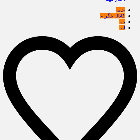
خانه
کانال تلگرام
بله
ایتا