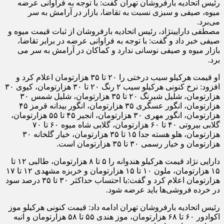
رئیس اتحادیه بارفروشان تهران گفت: با توجه به فراوانی عرضه
میوه، صیفی و سبزی نسبت به تقاضا، بازار در آرامش به سر
می‌برد.
مصطفی دارایی‎نژاد، رئیس اتحادیه بارفروشان از ثبات قیمت میوه و
صیفی خبر داد و گفت: با توجه به فراوانی عرضه در برابر تقاضا،
بازار میوه و صیفی نوسانی ندارد و کماکان در آرامش به سر می
برد.
او قیمت هرکیلو سیب درختی را ۲۰ تا ۳۵ هزارتومان اعلام کرد و
افزود: نرخ کنونی هرکیلو سیب ۲ رنگ ۲۰ تا ۳۰ هزارتومان، کیوی ۳۰
هزارتومان، شلیل شبرنگ ۲۰ تا ۳۵ هزارتومان، شلیل شمس ۳۰
هزارتومان، انگور عسگری ۳۵ هزارتومان، انگور بیدانه قرمز ۴۵
هزارتومان، انگور مهری ۳۰ هزارتومان، انجیر ۴۵ تا ۵۵ هزارتومان،
گلابی بیروتی ۴۰ تا ۶۰ هزارتومان، گلابی شاه میوه ۶۰ تا ۷۰
هزارتومان، هلو هسته جدا ۱۵ تا ۳۵ هزارتومان، خیار گلخانه ۳۰
هزارتومان و خیار رسمی ۳۰ تا ۳۵ هزارتومان است.
دارایی نژاد قیمت هرکیلو هندوانه را ۵ تا ۸ هزارتومان، طالبی ۱۲ تا
۱۵ هزارتومان، ملون ۱۰ تا ۱۵ هزارتومان و خربزه مشهدی ۱۲ تا ۱۷
هزارتومان اعلام کرد و گفت:با احتساب حداکثر ۳۰ تا ۳۵ درصد سود
در خرده فروشی‌ها باید عرضه شود.
رئیس اتحادیه بارفروشان تهران ادامه داد: قیمت کنونی هرکیلو موز
اکوادور ۶۰ تا ۶۸ هزارتومان، موز هندی ۵۵ تا ۵۸ هزارتومان و انبه