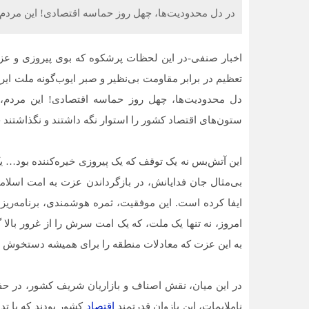
در دل محدودیت‌ها، چهل روز حماسه اقتصادی! این مردم، 
اخبار صنفی-در این لحظات پرشکوه که بوی پیروزی و عزت
تعظیم در برابر مقاومت بی‌نظیر و صبر ایوب‌گونه ملت ایر
دل محدودیت‌ها، چهل روز حماسه اقتصادی! این مردم، 
ستون‌های اقتصاد کشور را استوار نگه داشتند و نگذاشتند 
این آتش‌بس نه یک توقف که یک پیروزی خیره‌کننده بود… یک
بی‌مثال جان فدایانش، در بازگرداندن عزت به امت اسلا
ایفا کرده است. این موفقیت، ثمره هوشمندی، برنامه‌ریز
امروز، نه تنها یک ملت، که یک امت سرش را از غرور بالا 
به این عزت که معادلات منطقه را برای همیشه دستخوش تغ
در این میان، نقش اصناف و بازاریان شریف کشور، در حفظ
ناملایمات، این بازوان قدرتمند
اقتصاد
کشور بودند که با تدب