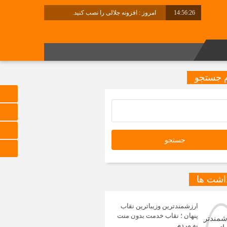
14:56:26
امروز : افزونه جلالی را نصب کنید.
برابر با : Thursday - 6 August - 2026
 جستجو
داشت ها
ارزشمندترین وزیباترین نقاب
پنهان ؛ نقاب خدمت بدون منت
به مردم