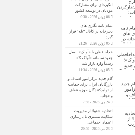
انگیزه‌ای برای مشارکت
مودیان در توسعه کشور
06 ژوئن 2026 - 9:30
تمام نامه نگاری های
دبیرخانه در کانال “بله” قرار
گیرد
05 ژوئن 2026 - 21:26
خداحافظی با «آواک»؛ نسل
جدید سامانه «آواک X»
رسماً وارد بازار شد
05 ژوئن 2026 - 11:34
گام جدید مرکزامور اصناف و
بازرگانان ایران برای حمایت
از تولیدکنندگان حوزه عفاف
و حجاب
24 می 2026 - 7:56
اتحادیه شنوا؛ از مدیریت
شکایت مشتری تا بازسازی
اعتماد اجتماعی ‌
23 می 2026 - 20:59