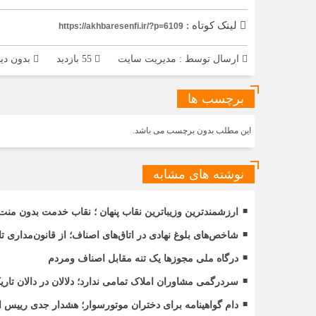
لینک کوتاه :
https://akhbaresenfi.ir/?p=6109
ارسال توسط :
مدیریت سایت
55 بازدید
بدون دید
برچسب ها
این مطلب بدون برچسب می باشد.
نوشته های مشابه
ارزشمندترین وزیباترین نقاب پنهان ؛ نقاب خدمت بدون منت
شاخص‌های بلوغ نهادی در اتاق‌های اصناف؛ از قانون‌مداری 
درگاه ملی مجوزها یک تنه مقابل اصناف ومردم
سردرگمی مشاوران املاک تمامی ندارد؛ دلالان در دالان ت
دام گواهینامه برای دختران موتورسوار؛ هشدار جدی رییس ات