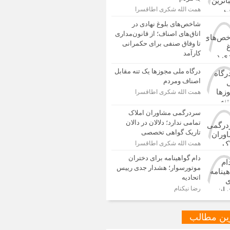
همت الله شکری اطاقسرا
شاخص‌های بلوغ نهادی در
اتاق‌های اصناف؛ از قانون‌مداری
تا وفاق صنفی برای حکمرانی
کارآمد
درگاه ملی مجوزها یک تنه مقابل
اصناف ومردم
همت الله شکری اطاقسرا
سردرگمی مشاوران املاک
تمامی ندارد؛ دلالان در دالان
تاریک گواهی تخصصی
همت الله شکری اطاقسرا
دام گواهینامه برای دختران
موتورسوار؛ هشدار جدی رییس
اتحادیه
رضا نیکنام
ین مطالب