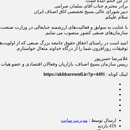
در این حکم آمده است:
برادر محترم جناب آقای سلمان صرامی
دبیر شورای عالی بسیج تخصصی اتاق اصناف ایران
سلام علیکم
با عنایت به سوابق و فعالیت‌های ارزشمند جنابعالی در وزارت صنعت،
سازمان‌های صنفی کشور منصوب می نمایم.
امید است در راستای احقاق حقوق جامعه بزرگ صنفی که از اولویت‌های ا
توفیقات روزافزون شما را از درگاه خداوند متعال خواستارم.
غلامرضا حسن‌پور
رییس سازمان بسیج اصناف، بازاریان وفعالان اقتصادی و عضو هیات
لینک کوتاه :
https://akhbaresenfi.ir/?p=4491
ارسال توسط :
مدیریت سایت
419 بازدید