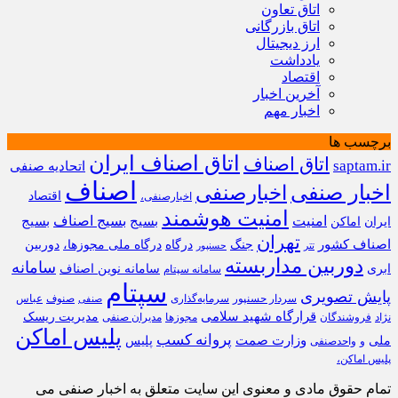
اتاق تعاون
اتاق بازرگانی
ارز دیجیتال
یادداشت
اقتصاد
آخرین اخبار
اخبار مهم
برچسب ها
اتاق اصناف ایران
اتاق اصناف
saptam.ir
اتحادیه صنفی
اصناف
اخبار صنفی
اخبارصنفی
اقتصاد
اخبارصنفی،
امنیت هوشمند
امنیت
بسیج
بسیج اصناف
بسیج
ایران
اماکن
تهران
اصناف کشور
جنگ
درگاه
درگاه ملی مجوزها،
دوربین
تتر
حسنپور
دوربین مداربسته
سامانه
ابری
سامانه نوین اصناف
سامانه سپتام
سپتام
پایش تصویری
سردار حسنپور
سرمایه‌گذاری
صنوف
عباس
صنفی
قرارگاه شهید سلامی
مدیریت ریسک
نژاد
فروشندگان
مجوزها
مدیران صنفی
پلیس اماکن
پروانه کسب
وزارت صمت
ملی
پلیس
و
واحدصنفی
پلیس اماکن،
تمام حقوق مادی و معنوی این سایت متعلق به اخبار صنفی می