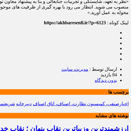
منصوب می شوید. انتظار می رود با بهره گیری از ظرفیت های موجود
محوله به عمل آورید.»
لینک کوتاه :
https://akhbaresenfi.ir/?p=6123
ارسال توسط :
مدیریت سایت
84 بازدید
بدون دیدگاه
برچسب ها
اخبارصنفی، کمیسیون نظارت، اصناف، اتاق اصناف
دبیرخانه
شریعتمد
نوشته های مشابه
ارزشمندترین وزیباترین نقاب پنهان ؛ نقاب خ