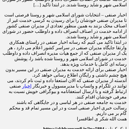
اسلامی شهر و شاید روستا شدند. در ابتدا تاکید […]
اخبار صنفی – انتخابات شورای اسلامی شهر و روستا فرصتی است
تا مدیران صنفی خودشان را برای رسیدن به کرسی خدمت غیر از
اصناف محک بزنند به همین منظور تعدادی از مدیران صنفی کشور
از ادامه خدمت در اصناف انصراف داده و داوطلب حضور در شورای
اسلامی شهر و شاید روستا شدند.
در ابتدا تاکید می کنیم که رسانه اخبار صنفی در راستای همکاری
وارتقا جایگاه مدیران صنفی در سراسر کشور اعلام می دارد ، هر
یک از مدیران صنفی که از جمع هیات مدیره انصراف داده و داوطلب
خدمت در شورای اسلامی شهر و روستا شده باشد را، پوشش
رسانه ای کامل با خدمات ویژه بدهد.
اخبار صنفی برای ارائه خدمت به مدیران صنفی در این مسیر بدون
هیچ چشم داشتی و رایگان اطلاع رسانی خواهد کرد.
آندسته از مدیران صنفی که الان استعفا داده و ثبت نام کردند، می
توانند در تلگرام و واتساپ با مدیرمسوول و خبرنگار
اخبار
صنفی
ارتباط گرفته و با ارسال استعفانامه و بیوگرافی خویش نسبت به
معرفی خودشان اقدام کنند.
خدمت به جامعه صنفی در هر لباسی و در جایگاهی که باشند
رسالت خبری اخبار صنفی است و در این مسیر تمام قد و محکم
گام بر می داریم.
همت الله شکر ی اطاقسرا
لینک کوتاه :
https://akhbaresenfi.ir/?p=5884