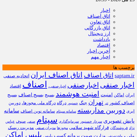
اخبار
اتاق اصناف
اتاق تعاون
اتاق بازرگانی
ارز دیجیتال
یادداشت
اقتصاد
آخرین اخبار
اخبار مهم
برچسب ها
اتاق اصناف ایران
اتاق اصناف
saptam.ir
اتحادیه صنفی
اصناف
اخبار صنفی
اخبارصنفی
اقتصاد
اخبارصنفی،
امنیت هوشمند
امنیت
بسیج
بسیج اصناف
بسیج
ایران
اماکن
تهران
اصناف کشور
جنگ
درگاه
درگاه ملی مجوزها،
دوربین
تتر
حسنپور
دوربین مداربسته
سامانه
ابری
سامانه نوین اصناف
سامانه سپتام
سپتام
پایش تصویری
سردار حسنپور
سرمایه‌گذاری
صنوف
عباس
صنفی
قرارگاه شهید سلامی
مدیریت ریسک
نژاد
فروشندگان
مجوزها
مدیران صنفی
پلیس اماکن
پروانه کسب
وزارت صمت
ملی
پلیس
و
واحدصنفی