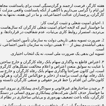
هفته کارگر، فرصت ارجمند و گران‌سنگی است برای پاسداشت مجاهدت‌ه
این ایام را گرامی می‌داریم با آگاهی از آنکه پاسداشت واقعی منزلت ک
کارگران، پرچمداران عدالت اجتماعی‌اند، و ما در این هفته، نه‌تنها به 
1. احیای امنیت شغلی و تثبیت کرامت کار:
ما خواستار آنیم که لایحه احیای امنیت شغلی کارگران که سال‌هاست 
بی‌تردید، استمرار روابط کاری بی‌ثبات، عدم شفافیت در قراردادها، و
2. ضرورت تسویه بدهی تاریخی دولت به سازمان تأمین اجتماعی:
بدهی انباشته‌ی بیش از ۷۰۰ همتی دولت به سازما
است.
تسویه این بدهی یک ضرورت ملی است، نه یک انتخاب اختیاری.
۳. اعتراض قاطع به واگذاری سهام بانک رفاه کارگران و خارج‌ ساختن آن از تصدی سازمان تأمین اجتماعی :
با عنایت به سوابق متعدد اعتراض و اعلام مخالفت تشکل‌های کارگری
است، این کانون صراحتاً واگذاری سهام بانک رفاه کارگران و خارج‌ س
بانک رفاه، نهادی است برآمده از ذخایر و حق‌الناس کارگران، و هرگو
کانون‌عالی این اقدام را خط قرمز حقوقی و صنفی کارگران دانسته و 
۴. برچیدن ساختارهای غیرقانونی و سوداگرانه‌ی پیمانکاری نیروی انسانی:
ما خواستار حذف کامل شرکت‌های پیمانکاری نیروی انسانی در دستگاه‌ه
کارگران، بلکه باعث تضعیف بهره‌وری و بی‌ثباتی ساختاری در نظام اد
۵. تقویت سه‌جانبه‌گرایی؛ رکن شفافیت و عدالت در سیاست‌گذاری: