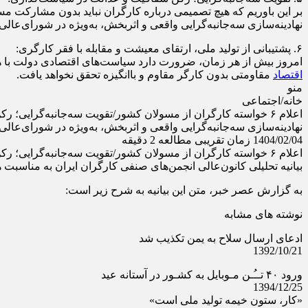
بر این باوریم که هیچ تصمیمی درباره کارگران نباید بدون مشارکت مستق
نهادینه‌سازی سه‌جانبه‌گرایی واقعی و اثربخش، به‌ویژه در شورای‌عال
۶. پشتیبانی از تولید ملی، ارتقای معیشت و مقابله با فقر کارگری:
امروز بیش از هر زمان، ضرورت دارد سیاست‌های اقتصادی دولت با هد
اقتصاد
مقاومتی بدون کارگر مقاوم و باانگیزه تحقق نخواهد یافت.
منو
خانه/اجتماعی
اعلام ۶ خواسته کارگران از مسولان کشور/تقویت سه‌جانبه‌گرایی؛ رکن شفافیت و عدالت در سیاست‌گذاری
نهادینه‌سازی سه‌جانبه‌گرایی واقعی و اثربخش، به‌ویژه در شورای‌عال
1404/02/04 زمان تقریبی مطالعه 2 دقیقه
اعلام ۶ خواسته کارگران از مسولان کشور/تقویت سه‌جانبه‌گرایی؛ رکن شفافیت و عدالت در سیاست‌گذاری
بیانیه تحلیلی کانون‌عالی انجمن‌های صنفی کارگران ایران به مناسبت 
به گزارش عصر خبر، متن اين بيانيه به شرح زير است:
نوشته های مشابه
ادعای ارسال سلاح به یمن تکذیب شد
1392/10/21
ورود ۴۰ تــُـن مـوبایل به کشـور در آستانه عید
1394/12/25
«کار، ستون خیمه تولید ملی است»