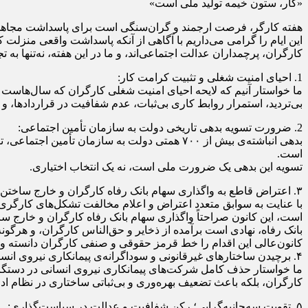
«کار، ستون خیمه تولید ملی است»
هفته کارگر، فرصت ارجمند و گران‌سنگی است برای پاسداشت مجاهدت‌ه
این ایام را گرامی می‌داریم با آگاهی از آنکه پاسداشت واقعی منزلت ک
کارگران، پرچمداران عدالت اجتماعی‌اند، و ما در این هفته، نه‌تنها به 
1. احیای امنیت شغلی و تثبیت کرامت کار:
ما خواستار آنیم که لایحه احیای امنیت شغلی کارگران که سال‌هاست 
بی‌تردید، استمرار روابط کاری بی‌ثبات، عدم شفافیت در قراردادها، و
2. ضرورت تسویه بدهی تاریخی دولت به سازمان تأمین اجتماعی:
بدهی انباشته‌ی بیش از ۷۰۰ همتی دولت به سازما
است.
تسویه این بدهی یک ضرورت ملی است، نه یک انتخاب اختیاری.
۳. اعتراض قاطع به واگذاری سهام بانک رفاه کارگران و خارج‌ ساختن آن از تصدی سازمان تأمین اجتماعی :
با عنایت به سوابق متعدد اعتراض و اعلام مخالفت تشکل‌های کارگری
است، این کانون صراحتاً واگذاری سهام بانک رفاه کارگران و خارج‌ س
بانک رفاه، نهادی است برآمده از ذخایر و حق‌الناس کارگران، و هرگو
کانون‌عالی این اقدام را خط قرمز حقوقی و صنفی کارگران دانسته و 
۴. برچیدن ساختارهای غیرقانونی و سوداگرانه‌ی پیمانکاری نیروی انسانی:
ما خواستار حذف کامل شرکت‌های پیمانکاری نیروی انسانی در دستگاه‌ه
کارگران، بلکه باعث تضعیف بهره‌وری و بی‌ثباتی ساختاری در نظام اد
۵. تقویت سه‌جانبه‌گرایی؛ رکن شفافیت و عدالت در سیاست‌گذاری: