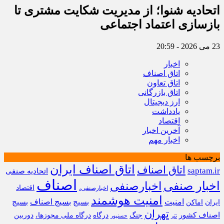
اتحادیه شنوا؛ از مدیریت شکایت مشتری تا
بازسازی اعتماد اجتماعی ‌
23 می 2026 - 20:59
اخبار
اتاق اصناف
اتاق تعاون
اتاق بازرگانی
ارز دیجیتال
یادداشت
اقتصاد
آخرین اخبار
اخبار مهم
برچسب ها
اتاق اصناف ایران
اتاق اصناف
saptam.ir
اتحادیه صنفی
اصناف
اخبار صنفی
اخبارصنفی
اقتصاد
اخبارصنفی،
امنیت هوشمند
امنیت
بسیج
بسیج اصناف
بسیج
ایران
اماکن
تهران
اصناف کشور
جنگ
درگاه
درگاه ملی مجوزها،
دوربین
تتر
حسنپور