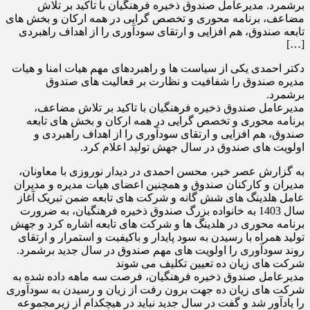
برشمرد. مدیرعامل صندوق ذخیره فرهنگیان با تاکید بر تلاش
مضاعف، برنامه محوری و تخصص گرایی در همه ارکان و بخش های
تابعه صندوق، هم افزایی و ارتقای سودآوری را از اهداف راهبردی
[…]
دکتر احمدی یکی از سیاست ها و راهبردهای مهم هیات امنا و هیات
مدیره صندوق را شفافیت و نظارت بر فعالیت های صندوق
برشمرد.
مدیرعامل صندوق ذخیره فرهنگیان با تاکید بر تلاش مضاعف،
برنامه محوری و تخصص گرایی در همه ارکان و بخش های تابعه
صندوق، هم افزایی و ارتقای سودآوری را از اهداف راهبردی و
اولویت های صندوق در سال جهش تولید اعلام کرد.
به گزارش عصر خبر، محسن احمدی در دیدار نوروزی با معاونان،
مدیران و کارکنان صندوق و همچنین اعضای هیات مدیره و مدیران
عامل هلدینگ های شش گانه و شرکت های تابعه ضمن تبریک آغاز
سال 1403 به خانواده بزرگ صندوق ذخیره فرهنگیان، به ضرورت
برنامه محوری در هلدینگ ها و شرکت های تابعه اشاره کرد و جهش
تولید همراه با رسیدن به سود پایدار و باکیفیت و استمرار و ارتقای
روند سودآوری را اولویت های مهم صندوق در سال جدید برشمرد.
شرکت های زیان ده تعیین تکلیف می شوند
مدیرعامل صندوق ذخیره فرهنگیان، فرصت سه ماهه داده شده به
شرکت های زیان ده جهت برون رفت از زیان و رسیدن به سودآوری
را یادآور شد و گفت در سال جدید نباید در هیچکدام از زیرمجموعه