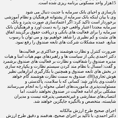
15هزار واحد مسکونی برنامه ریزی شده است.
بازسازی و احیای بانک سرمایه با جدیت دنبال می شود
وی با بیان اینکه بانک سرمایه از پشتوانه فرهنگیان و نظام آموزشی
برخوردار است تاکید کرد: اگر اعتمادسازی صورت پذیرد و بانک
سرمایه مجددا اعتبار واقعی خود را به دست آورد و فرهنگیان بانک
سرمایه را برای فعالیت های بانکی و دریافت حقوق برگزینند اتفاق
های مثبت و کم نظیری را شاهد خواهیم بود و می توان با رسوب
منابع، عمده مشکلات شرکت های تابعه صندوق را رفع نمود.
ضرورت کنترل و نظارت هوشمند و حداکثری بر فعالیت‌ها
دکتر احمدی یکی از سیاست ها و راهبردهای مهم هیات امنا و هیات
مدیره صندوق را شفافیت و نظارت بر فعالیت های صندوق برشمرد
و گفت: امسال با نظام مند کردن سیستم نظارت و یکپارچه سازی
در بخش های تابعه صندوق و همچنین با بکارگیری ابزارهایی نظیر
هوش تجاری(BI)، صندوق به سمت نظارت هوشمند گام خواهد
داشت.وی یادآور شد: کسانی که با سلامت، پاکدستی و
مسئولیت‌پذیری مأموریت‌های اصلی محوله را به انجام می‌رسانند
مشکلی برای ادامه فعالیت در صندوق نخواهند داشت، اما
انتصاب‌های سفارشی و غیرتخصصی پذیرفته نیست و مدیران
شایسته، متخصص و باانگیزه جایگزین خواهند شد.
اجرای صحیح طرح ارزش مالکانه
دکتر احمدی، با تاکید بر اجرای صحیح، هدفمند و دقیق طرح ارزش