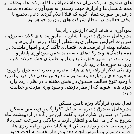
های صندوق، شرکت زیان ده داشته باشیم لذا شرکت ها موظفند از
همه پتانسیل ها و ابزارها جهت رسیدن به سودآوری استفاده نمایند
درغیراین صورت همان گونه که قبلا اعلام گردید ادغام، تجمیع یا
توقف فعالیت در انتظار شرکت های زیان ده خواهد بود.
سودآوری با هدف ارتقاء ارزش دارایی‌ها
مدیرعامل صندوق ذخیره با اشاره به ماموریت های کلان صندوق، به
ضرورت افزایش سودآوری به منظور ارتقاء ارزش دارایی‌ها و
استفاده بهینه از فرصت‌های اقتصادی تأکید کرد و اظهار داشت: در
همه هلدینگ‌ها و شرکت‌های تابعه باید ضمن سودآوری پایدار و
ارزشمند، در مسیر خلق منابع پایدار و اطمینان‌بخش حرکت کنیم.
ورود به حوزه های زود بازده
وی یکی دیگر از راهبردهای هیات مدیره و مدیریت صندوق را ورود
به حوزه های زودبازده و سودآور مانند بخش معدن ذکر کرد و افزود
با وجود تنوع فعالیت صندوق در بخش مختلف، در نظر داریم وارد
حوزه هایی شویم که از نظر بازدهی و سودآوری مزیت و جذابیت
دارند .
فعال شدن قرارگاه ویژه تامین مسکن
مدیرعامل صندوق ذخیره به تشکیل “قرارگاه ویژه تامین مسکن
معلم” در صندوق اشاره کرد و گفت: این قرارگاه در اردیبهشت ماه
شروع به کار می نماید و انتظار داریم با چالاكي و سرعت عمل بالا
در زمینه ساخت و تولید مسکن فرهنگیان طبق برنامه ریزی ها،
اقدامات موثر و ملموس انجام دهد و در فاز نخست ساخت حدود