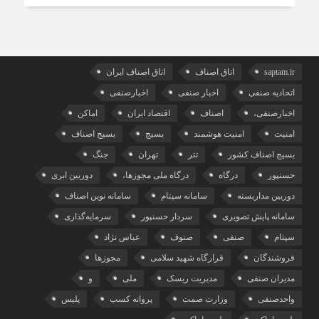
saptam.ir
اتاق اصناف
اتاق اصناف ایران
اتحادیه صنفی
اخبار صنفی
اخبارصنفی
اخبارصنفی،
اصناف
اقتصاد ایران
اماکن
امنیت
امنیت هوشمند
بسیج
بسیج اصناف
بسیج اصناف کشور
تتر
تهران
جنگ
حسنپور
درگاه
درگاه ملی مجوزها،
دوربین ابری
دوربین مداربسته
سامانه سپتام
سامانه نوین اصناف
سامانه پایش تصویری
سردار حسنپور
سرمایه‌گذاری
سپتام
صنفی
صنوف
عباس نژاد
فروشندگان
قرارگاه شهید سلامی
مجوزها
مدیران صنفی
مدیریت ریسک
ملی
و
واحدصنفی
وزارت صمت
پروانه کسب
پلیس