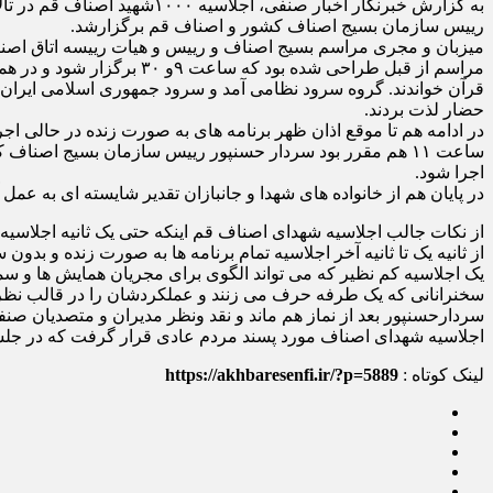
به گزارش خبرنگار اخبار صنف
رییس سازمان بسیج اصناف کشور و اصناف قم برگزارشد.
میزبان و مجری مراسم بسیج اصناف و رییس و هیات رییسه اتاق اصنا
مراسم از قبل طراحی شده بود که ساعت ۹و ۳۰ برگزار شود و در همین ساعت راوی در نقش مجری برنامه را شروع کرد در حالیکه اکثریت طبقه اول مملو از جمعیت شده بود.
قرآن خواندند. گروه سرود نظامی آمد و سرود جمهوری اسلامی ایران ر
حضار لذت بردند.
در ادامه هم تا موقع اذان ظهر برنامه های به صورت زنده در حالی اجر
ساعت ۱۱ هم مقرر بود سردار حسنپور رییس سازمان بسیج اصناف
اجرا شود.
در پایان هم از خانواده های شهدا و جانبازان تقدیر شایسته ای به عمل آ
از نکات جالب اجلاسیه شهدای اصناف قم اینکه حتی یک ثانیه اجلاسیه ا
از ثانیه یک تا ثانیه آخر اجلاسیه تمام برنامه ها به صورت زنده و بدون
یک اجلاسیه کم نظیر که می تواند الگوی برای مجریان همایش ها و سمین
سخنرانانی که یک طرفه حرف می زنند و عملکردشان را در قالب نظر و پی
سردارحسنپور بعد از نماز هم ماند و نقد ونظر مدیران و متصدیان صنف
اجلاسیه شهدای اصناف مورد پسند مردم عادی قرار گرفت که در جلس
لینک کوتاه :
https://akhbaresenfi.ir/?p=5889