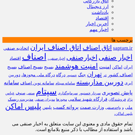
اتاق بازرگانی
ارز دیجیتال
یادداشت
اقتصاد
آخرین اخبار
اخبار مهم
برچسب ها
اتاق اصناف ایران
اتاق اصناف
saptam.ir
اتحادیه صنفی
اصناف
اخبار صنفی
اخبارصنفی
اقتصاد
اخبارصنفی،
امنیت هوشمند
امنیت
بسیج
بسیج اصناف
بسیج
ایران
اماکن
تهران
اصناف کشور
جنگ
درگاه
درگاه ملی مجوزها،
دوربین
تتر
حسنپور
دوربین مداربسته
سامانه
ابری
سامانه نوین اصناف
سامانه سپتام
سپتام
پایش تصویری
سردار حسنپور
سرمایه‌گذاری
صنوف
عباس
صنفی
قرارگاه شهید سلامی
مدیریت ریسک
نژاد
فروشندگان
مجوزها
مدیران صنفی
پلیس اماکن
پروانه کسب
وزارت صمت
ملی
پلیس
و
واحدصنفی
پلیس اماکن،
تمام حقوق مادی و معنوی این سایت متعلق به اخبار صنفی می
باشد و استفاده از مطالب با ذکر منبع بلامانع است.