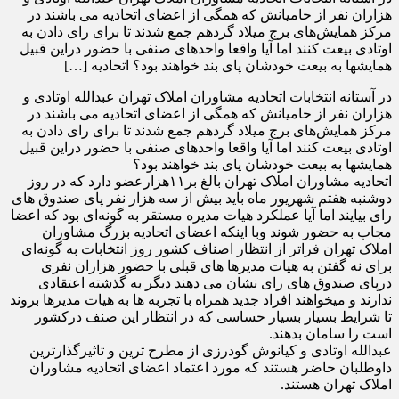
هزاران نفر از حامیانش که همگی از اعضای اتحادیه می باشند در
مرکز همایش‌های برج میلاد گردهم جمع شدند تا برای رای دادن به
اوتادی بیعت کنند اما آیا واقعا واحد‌های صنفی با حضور دراین قبیل
همایشها به بیعت خودشان پای بند خواهند بود؟ اتحادیه […]
در آستانه انتخابات اتحادیه مشاوران املاک تهران عبدالله اوتادی و
هزاران نفر از حامیانش که همگی از اعضای اتحادیه می باشند در
مرکز همایش‌های برج میلاد گردهم جمع شدند تا برای رای دادن به
اوتادی بیعت کنند اما آیا واقعا واحد‌های صنفی با حضور دراین قبیل
همایشها به بیعت خودشان پای بند خواهند بود؟
اتحادیه مشاوران املاک تهران بالغ بر١١هزارعضو دارد که در روز
دوشنبه هفتم شهریور ماه باید بیش از سه هزار نفر پای صندوق های
رای بیایند اما آیا عملکرد هیات مدیره مستقر به گونه‌ای بود که اعضا
مجاب به حضور شوند وبا اینکه اعضای اتحادیه بزرگ مشاوران
املاک تهران فراتر از انتظار اصناف کشور روز انتخابات به گونه‌ای
برای نه گفتن به هیات مدیرها های قبلی با حضور هزاران نفری
درپای صندوق های رای نشان می دهند دیگر به گذشته اعتقادی
ندارند و میخواهند افراد جدید همراه با تجربه ها به هیات مدیرها بروند
تا شرایط بسیار بسیار حساسی که در انتظار این صنف درکشور
است را سامان بدهند.
عبدالله اوتادی و کیانوش گودرزی از مطرح ترین و تاثیرگذارترین
داوطلبان حاضر هستند که مورد اعتماد اعضای اتحادیه مشاوران
املاک تهران هستند.