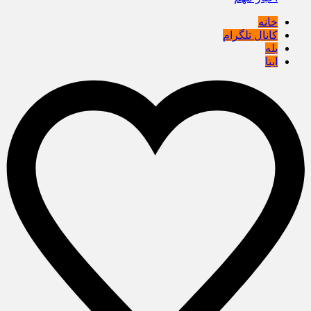
خانه
کانال تلگرام
بله
ایتا