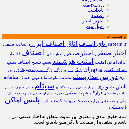
ارز دیجیتال
یادداشت
اقتصاد
آخرین اخبار
اخبار مهم
برچسب ها
اتاق اصناف ایران
اتاق اصناف
saptam.ir
اتحادیه صنفی
اصناف
اخبار صنفی
اخبارصنفی
اقتصاد
اخبارصنفی،
امنیت هوشمند
امنیت
بسیج
بسیج اصناف
بسیج
ایران
اماکن
تهران
اصناف کشور
جنگ
درگاه
درگاه ملی مجوزها،
دوربین
تتر
حسنپور
دوربین مداربسته
سامانه
ابری
سامانه نوین اصناف
سامانه سپتام
سپتام
پایش تصویری
سردار حسنپور
سرمایه‌گذاری
صنوف
عباس
صنفی
قرارگاه شهید سلامی
مدیریت ریسک
نژاد
فروشندگان
مجوزها
مدیران صنفی
پلیس اماکن
پروانه کسب
وزارت صمت
ملی
پلیس
و
واحدصنفی
پلیس اماکن،
تمام حقوق مادی و معنوی این سایت متعلق به اخبار صنفی می
باشد و استفاده از مطالب با ذکر منبع بلامانع است.