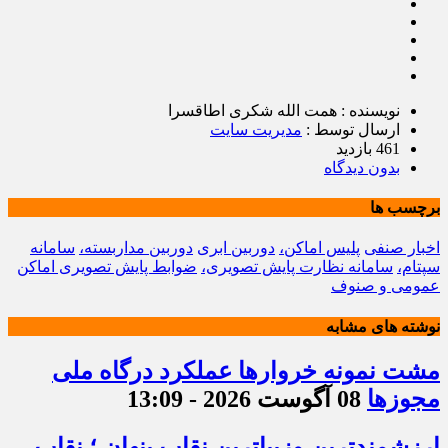
نویسنده : همت الله شکری اطاقسرا
ارسال توسط :
مدیریت سایت
461 بازدید
بدون دیدگاه
برچسب ها
اخبار صنفی
پلیس اماکن،
دوربین ابری
دوربین مداربسته،
سامانه
سپتام،
سامانه نظارت پایش تصویری،
ضوابط پایش تصویری اماکن
عمومی و صنوف
نوشته های مشابه
مشت نمونه خروارها عملکرد درگاه ملی
مجوزها
08 آگوست 2026 - 13:09
ارزشمندترین وزیباترین نقاب پنهان ؛ نقاب