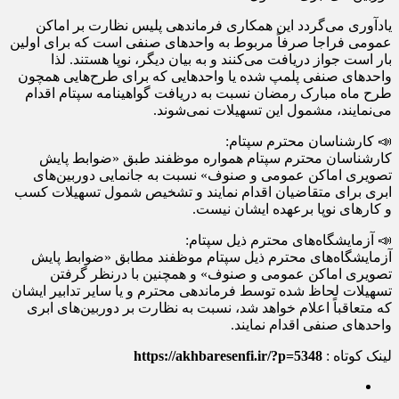
یادآوری می‌گردد این همکاری فرماندهی پلیس نظارت بر اماکن
عمومی فراجا صرفاً مربوط به واحدهای صنفی است که برای اولین
بار است جواز دریافت می‌کنند و به بیان دیگر، نوپا هستند. لذا
واحدهای صنفی پلمپ شده یا واحدهایی که برای طرح‌هایی همچون
طرح ماه مبارک رمضان نسبت به دریافت گواهینامه سپتام اقدام
می‌نمایند، مشمول این تسهیلات نمی‌شوند.
📣 کارشناسان محترم سپتام:
کارشناسان محترم سپتام همواره موظفند طبق «ضوابط پایش
تصویری اماکن عمومی و صنوف» نسبت به جانمایی دوربین‌های
ابری برای متقاضیان اقدام نمایند و تشخیص شمول تسهیلات کسب
و کارهای نوپا برعهده ایشان نیست.
📣 آزمایشگاه‌های محترم ذیل سپتام:
آزمایشگاه‌های محترم ذیل سپتام موظفند مطابق «ضوابط پایش
تصویری اماکن عمومی و صنوف» و همچنین با درنظر گرفتن
تسهیلات لحاظ شده توسط فرماندهی محترم و یا سایر تدابیر ایشان
که متعاقباً اعلام خواهد شد، نسبت به نظارت بر دوربین‌های ابری
واحدهای صنفی اقدام نمایند.
لینک کوتاه :
https://akhbaresenfi.ir/?p=5348