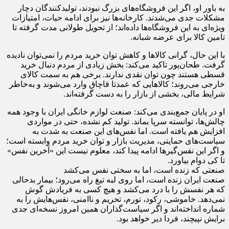
به باور او، اگر این فروشگاه‌های بزرگ نبودند، تولیدکنندگان دچار
مشکلات جدی می‌شدند. کارخانه‌ها نیز برای ادامه حیات، امتیازات
ویژه‌ای به این فروشگاه‌ها داده‌اند؛ از تحویل طولانی‌ مدت گرفته تا
تامین کالا برای عرضه شبانه.
با این حال، گرانی کالاها و کاهش توان خرید مردم را نمی‌توان نادیده
گرفت. طحان‌پور تاکید می‌کند: بخش زیادی از مردم دنبال خرید
قسطی هستند چون توان نقدی ندارند. برخی هم به سمت کالای
خارجی می‌روند؛ کالاهایی که عمدتا قاچاق وارد می‌شوند و به‌خاطر
شرایط مالی، بخشی از بازار را به دست گرفته‌اند.
او در پایان جمع‌بندی می‌کند: صنعت لوازم خانگی ایران با وجود همه
چالش‌ها، توانسته سرپا بماند. تولید کم نشده، حتی در مواردی
افزایش هم یافته است. اما نفس‌های این صنعت به شدت به
سیاست‌های حمایتی، مدیریت بازار و توان خرید مردم وابسته است؛
و اگر این نفس‌گیرها ادامه پیدا کند، معلوم نیست این «آخرین نفس»
تا کی دوام بیاورد.
صنعتی که زنده است، اما به سختی نفس می‌کشد
صنعت ایران زنده است، اما روی لبه تیغ راه می‌رود؛ بیمار بدحالی
که هر نفسش را با درد می‌کشد و هیچ کسی به فریادش گوش
نمی‌دهد. خاموشی، رکود، تورم، تحریم و ناامنی، نفس‌هایش را به
شماره انداخته‌اند و اگر سیاست‌گذاران همین امروز نسخه‌ای جدی
برایش نپیچند، فردا دیر خواهد بود.