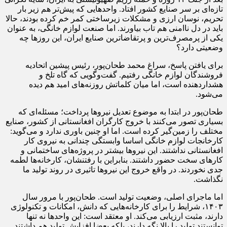
تازه‌ای بر سر صنایع کشور افتاد. واحدهایی که پیش‌تر هم زیر بار
تحریم، نوسان ارزی و مشکلات زیرساختی کمر خم کرده بودند، حالا
باید در دل ناامنی هم تاب بیاورند. اما صنعت لوازم خانگی، به عنوان
یکی از پرمصرف‌ترین و پرتقاضاترین صنایع ایران، این روزها چه
وضعیتی دارد؟
برای یافتن پاسخ، سراغ محمد طحان‌پور، رئیس پیشین اتحادیه
فروشندگان لوازم خانگی رفتیم. گفت‌وگویی که گاه تلخ و
هشداردهنده است، اما میان کلماتش روزنه‌های امید هم دیده
می‌شود.
طحان‌پور در ابتدا به موضوع تعدیل نیروها پرداخت؛ مسئله‌ای که
بسیاری تصور می‌کنند با خروج کارگران افغانستانی از کشور، صنایع
مختلف را زمین‌گیر کرده است. اما او چنین باوری ندارد و می‌گوید:
کارخانجات لوازم خانگی اساسا وابستگی چندانی به نیروی کار
افغانستانی نداشتند. این نیروها بیشتر در پروژه‌های ساختمانی و
کارهای سخت حضور داشتند. بنابراین با رفتنشان، کارخانه‌ها لطمه
جدی نخوردند. در واقع خروج این نیروها تاثیری در روند تولید ما
نگذاشت.
اما ماجرای اصلی، وضعیت تولید است. طحان‌پور با مرور سال
۱۴۰۳، شرایط را برای کارخانه‌هایی که دانش، امکانات و تکنولوژی
دارند، مثبت ارزیابی می‌کند. او معتقد است: این واحدها نه‌ تنها
توانستند تولید را بالا نگه دارند، بلکه بعضا افزایش تولید هم داشتند.