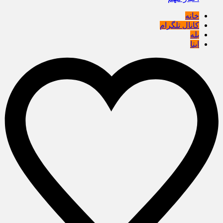
خانه
کانال تلگرام
بله
ایتا