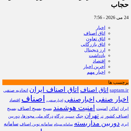
حجاب
24 می 2026 - 7:56
اخبار
اتاق اصناف
اتاق تعاون
اتاق بازرگانی
ارز دیجیتال
یادداشت
اقتصاد
آخرین اخبار
اخبار مهم
برچسب ها
اتاق اصناف ایران
اتاق اصناف
saptam.ir
اتحادیه صنفی
اصناف
اخبار صنفی
اخبارصنفی
اقتصاد
اخبارصنفی،
امنیت هوشمند
امنیت
بسیج
بسیج اصناف
بسیج
ایران
اماکن
تهران
اصناف کشور
جنگ
درگاه
درگاه ملی مجوزها،
دوربین
تتر
حسنپور
دوربین مداربسته
سامانه
ابری
سامانه نوین اصناف
سامانه سپتام