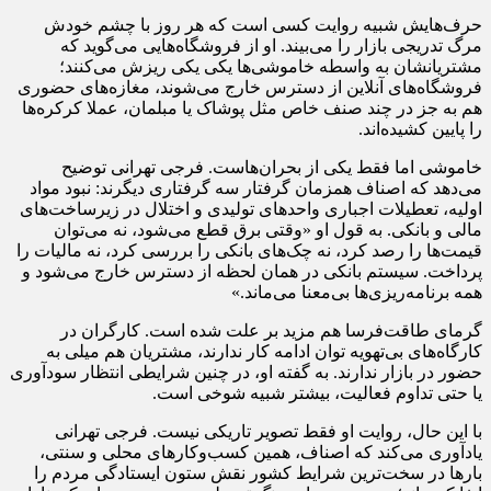
حرف‌هایش شبیه روایت کسی است که هر روز با چشم خودش
مرگ تدریجی بازار را می‌بیند. او از فروشگاه‌هایی می‌گوید که
مشتریانشان به واسطه خاموشی‌ها یکی ‌یکی ریزش می‌کنند؛
فروشگاه‌های آنلاین از دسترس خارج می‌شوند، مغازه‌های حضوری
هم به جز در چند صنف خاص مثل پوشاک یا مبلمان، عملا کرکره‌ها
را پایین کشیده‌اند.
خاموشی اما فقط یکی از بحران‌هاست. فرجی تهرانی توضیح
می‌دهد که اصناف همزمان گرفتار سه گرفتاری دیگرند: نبود مواد
اولیه، تعطیلات اجباری واحدهای تولیدی و اختلال در زیرساخت‌های
مالی و بانکی. به قول او «وقتی برق قطع می‌شود، نه می‌توان
قیمت‌ها را رصد کرد، نه چک‌های بانکی را بررسی کرد، نه مالیات را
پرداخت. سیستم بانکی در همان لحظه از دسترس خارج می‌شود و
همه برنامه‌ریزی‌ها بی‌معنا می‌ماند.»
گرمای طاقت‌فرسا هم مزید بر علت شده است. کارگران در
کارگاه‌های بی‌تهویه توان ادامه کار ندارند، مشتریان هم میلی به
حضور در بازار ندارند. به گفته او، در چنین شرایطی انتظار سودآوری
یا حتی تداوم فعالیت، بیشتر شبیه شوخی است.
با این حال، روایت او فقط تصویر تاریکی نیست. فرجی تهرانی
یادآوری می‌کند که اصناف، همین کسب‌وکارهای محلی و سنتی،
بارها در سخت‌ترین شرایط کشور نقش ستون ایستادگی مردم را