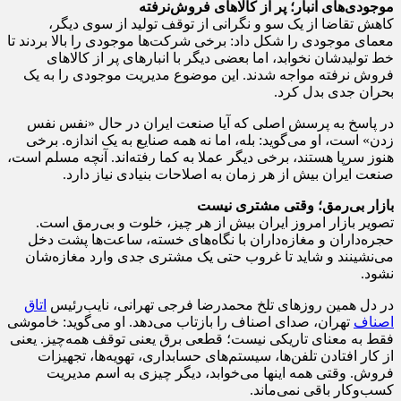
موجودی‌های انبار؛ پر از کالاهای فروش‌نرفته
کاهش تقاضا از یک سو و نگرانی از توقف تولید از سوی دیگر،
معمای موجودی را شکل داد: برخی شرکت‌ها موجودی را بالا بردند تا
خط تولیدشان نخوابد، اما بعضی دیگر با انبارهای پر از کالاهای
فروش ‌نرفته مواجه شدند. این موضوع مدیریت موجودی را به یک
بحران جدی بدل کرد.
در پاسخ به پرسش اصلی که آیا صنعت ایران در حال «نفس ‌نفس
زدن» است، او می‌گوید: بله، اما نه همه صنایع به یک اندازه. برخی
هنوز سرپا هستند، برخی دیگر عملا به کما رفته‌اند. آنچه مسلم است،
صنعت ایران بیش از هر زمان به اصلاحات بنیادی نیاز دارد.
بازار بی‌رمق؛ وقتی مشتری نیست
تصویر بازار امروز ایران بیش از هر چیز، خلوت و بی‌رمق است.
حجره‌داران و مغازه‌داران با نگاه‌های خسته، ساعت‌ها پشت دخل
می‌نشینند و شاید تا غروب حتی یک مشتری جدی وارد مغازه‌شان
نشود.
در دل همین روزهای تلخ محمدرضا فرجی تهرانی، نایب‌رئیس
اتاق
اصناف
تهران، صدای اصناف را بازتاب می‌دهد. او می‌گوید: خاموشی
فقط به معنای تاریکی نیست؛ قطعی برق یعنی توقف همه‌چیز. یعنی
از کار افتادن تلفن‌ها، سیستم‌های حسابداری، تهویه‌ها، تجهیزات
فروش. وقتی همه اینها می‌خوابد، دیگر چیزی به اسم مدیریت
کسب‌وکار باقی نمی‌ماند.