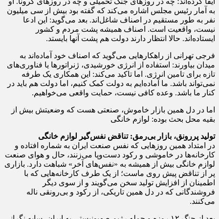
ایفا کرده‌اند؛ چه در روزهای جنگ تحمیلی و چه در روزهای کرونا. او
به آمار رئیس مجلس اشاره می‌کند که گفته بود بیش از سی میلیون
نفر به طور مستقیم در اصناف شاغل‌اند. بعد می‌گوید: این ادعا
نیست، واقعیت است. اصناف همیشه پشت مردم و کشور
ایستاده‌اند. حالا انتظار دارند دولت هم پشت آنها بایستد.
فرجی تهرانی از راهکارهایی می‌گوید که اصناف خود آماده‌اند به
میدان بیاورند: استفاده از انرژی خورشیدی، ژنراتورها یا فناوری‌های
تازه برای تامین انرژی. اما تاکید می‌کند: این همکاری یک‌ طرفه
نمی‌تواند باشد. ما آماده‌ایم به دولت کمک کنیم، اما دولت هم باید در
کنار ما باشد. وعده کافی نیست، حمایت واقعی می‌خواهیم.
اما در دل همین بازار خاموش، صنعتی هست که وضعیتش بیش از
بقیه محل بحث بوده: لوازم خانگی
تولید پررونق، بازار بی‌رمق: تناقض نفس‌گیر لوازم خانگی
در امتداد همین روزهایی که نفس صنعت ایران به شماره افتاده و
کارخانه‌ها در خاموشی و رکود دست‌وپا می‌زنند، حال‌ و هوای صنعت
لوازم خانگی بیش از همیشه به «نفس‌های آخر» شباهت دارد. بازاری
پر از تناقض پیش روی ماست؛ از یک طرف کارخانه‌هایی که با
اطمینان از افزایش تولید سخن می‌گویند و از سوی دیگر
فروشندگانی که در دل همین تاریکی، از رکود و بی‌رونقی ناله
می‌کنند.
بعد از جنگ ۱۲ روزه و حمله رژیم صهیونیستی به ایران، سایه نگرانی