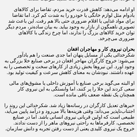
او ادامه می‌دهد: کاهش قدرت خرید مردم، تقاضا برای کالاهای
بادوام مثل لوازم خانگی یا خودرو را به شدت کم کرد. اما تقاضا
برای مواد غذایی یا اقلام ضروری حتی بالا هم رفت. این باعث شد
تصویری ناهمگون از بازار به وجود بیاید. به بیان ساده‌تر، مردم دیگر
توان خرید کالاهای بزرگ را ندارند، اما چرخ زندگی با کالاهای
ضروری می‌چرخد.
بحران نیروی کار و مهاجران افغان
شکرخدائی یکی از مسایل پنهان اما جدی صنعت را هم یادآور
می‌شود: خروج کارگران مهاجر افغان در برخی صنایع خلا بزرگی به
وجود آورد. این نیروها بخش زیادی از کارهای سخت و تخصصی را به
عهده داشتند. نبودشان به معنای کاهش سرعت و کیفیت تولید بود.
او البته می‌گوید برخی صنایع با آموزش داخلی یا مشوق‌های مالی
سعی کردند این خلا را پر کنند، اما وابستگی به این نیروی کار
همچنان یک نقطه ضعف باقی مانده است.
خبرهای تعدیل کارگران در رسانه‌ها زیاد شد. شکرخدائی این روند را
اجتناب‌ناپذیر می‌داند: وقتی هزینه‌ها بالا می‌رود و درآمد پایین می‌آید،
طبیعی است که اولین قربانی نیروی انسانی باشد. اما در صنایع
تخصصی، کارفرماها به راحتی نیروهای ماهر را از دست ندادند.
خروج یک نیروی کلیدی یعنی از دست رفتن تجربه و دانش سازمان.