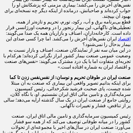
نفس‌های آخرش را می‌کشد؛ بیماری مزمنی که پزشکانش او را
جواب کرده‌اند و صاحبانش، درمانده از اینکه دیگر چه نسخه‌ای برای
بهبود آن بپیچند.
قطع‌ بی‌برنامه برق و آب، رکود، تورم، تحریم و تازه‌تر از همه،
تعطیلی‌های ناگهانی، این بیمار رنجور را در وضعیت اورژانسی قرار
داده است. کارخانه‌داران، اصناف و بازاریان همه یک صدا می‌گویند:
اقتصاد
ایران نفس‌های آخرش را می‌کشد. اما چرا کسی صدای این
بیمار بدحال را نمی‌شنود؟
در این میان سه نفر از نمایندگان صنعت، اصناف و بازار نسبت به
وضعیت عمومی صنعت بیمار کشور ابراز نگرانی کرده‌اند؛ هرکدام با
تجربه‌ای متفاوت اما با یک درد مشترک می‌گویند: «نفس‌های صنعت
و اقتصاد ایران به شماره افتاده است.»
صنعت ایران در طوفان تحریم و نوسان: از نفس‌نفس زدن تا کما
برای اینکه بدانیم تصویر واقعی این بیماری که صنعت به آن مبتلا
شده چیست، پای صحبت فرشید شکرخدائی، رئیس کمیسیون
سرمایه‌گذاری و تامین مالی اتاق ایران نشستیم. او، با نگاه کلان،
روایتی جامع از صنعت ایران در یک سال گذشته ارایه می‌دهد؛ سالی
پر از تناقض، فشار و تغییرات ناگهانی.
رئیس کمیسیون سرمایه‌گذاری و تامین مالی اتاق ایران، صنعت
کشور را در میانه طوفانی توصیف می‌کند که از همه سو فشار
می‌آورد: صنعت ایران در سال‌های اخیر با مجموعه‌ای از تحولات
پیچیده و متناقض روبه‌ رو بوده؛ از تحریم‌ها و نوسانات ارزی گرفته تا