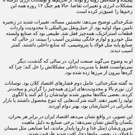
مشکلات انرژی و تغییرات تقاضا. حالا هم جنگ ۱۲ روزه همه این
زخم‌ها را عمیق‌تر کرده است.
شکرخدائی توضیح می‌دهد: نخستین مساله، تغییرات شدید در زنجیره
تامین مواد اولیه بود. از حمل‌ونقل بین‌المللی تا محدودیت واردات
قطعات استراتژیک، همه‌چیز قفل شد. طبیعی بود که صنایع وابسته
مثل خودرو و لوازم خانگی بیشترین آسیب را ببینند، در حالی که
صنایع پایه مثل فولاد یا پتروشیمی، که منابع داخلی داشتند، کمتر
آسیب دیدند.
او به وضوح می‌گوید صنعت ایران، در سالی که گذشت، دیگر
نمی‌توانست فقط با مدیریت داخلی مشکلاتش را حل کند؛ چرا که
گره‌ها بیرون از مرزها زده شده بود.
به گفته شکرخدائی: عامل دوم فشارهای اقتصاد کلان بود. نوسانات
ارز، تورم بالا و محدودیت‌های انرژی همه‌چیز را گران‌تر و سخت‌تر
کردند. بعضی بنگاه‌ها مجبور شدند تولیدشان را کم کنند یا الگوی
تولید را تغییر دهند. البته شرکت‌هایی که تنوع محصول داشتند یا بازار
صادراتی در اختیارشان بود، بهتر دوام آوردند.
این تصویر، در واقع نشان می‌دهد اقتصاد ایران در برابر هر بحران،
یکسان واکنش نشان نمی‌دهد؛ برخی صنایع به دلیل ماهیت
ضروری‌شان (مثل غذا و دارو) پایدار ماندند، اما صنایعی مثل سیمان
یا فولاد، در بعضی ماه‌ها دچار افت شدید ظرفیت شدند.