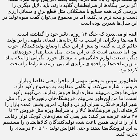
اگر برخی بنگاه‌ها از شرایطشان گلایه دارند، باید دلایل دیگری را
بررسی کرد. همه صنایع با مشکلاتی مثل قطع برق و مسائل ارزی
دست ‌و پنجه نرم می‌کنند، اما در مجموع می‌توان گفت میوه تولید در
این سال‌ها شیرین بوده است.
البته او می‌پذیرد که جنگ ۱۲ روزه، تاثیر خود را گذاشته است.
ناامنی‌ها و نگرانی از آسیب به کارخانه‌ها، فضای ملتهبی را بر تولید
حاکم کرد. به گفته او: پیش از این جنگ، اوضاع تولیدکنندگان خوب
بود. اما طبیعی است که در این مدت، مثل بسیاری از حوزه‌های
دیگر، صنعت لوازم خانگی هم به مشکل خورد. نگرانی از اینکه مبادا
به زیرساخت‌ها و واحدهای تولیدی آسیبی برسد، شرایط را سخت
کرده بود.
طحان‌پور سپس به بخش مهمی از ماجرا، یعنی تقاضا و بازار
فروش، اشاره می‌کند. او نگاهی متفاوت به موضوع رکود دارد:
خیلی‌ها وقتی می‌بینند مغازه‌دارها فروش ندارند، می‌گویند رکود
است. اما من این‌طور نمی‌بینم. فروشگاه‌های زنجیره‌ای بزرگ مثل
شهر لوازم خانگی، سرای ایرانی و ایوان، امروز بخش عمده بازار را
گرفته‌اند. این فروشگاه‌ها کالا را با شرایط ویژه مثل فروش ۲۴ تا
۴۸ ماهه عرضه می‌کنند؛ شرایطی که مغازه‌های کوچک توان رقابت
با آن را ندارند. همین باعث شده تولیدکنندگان کالاهایشان را مستقیم
به این فروشگاه‌ها بدهند و حتی افزایش تولید ۱۰ تا ۳۰ درصدی را
تجربه کنند.