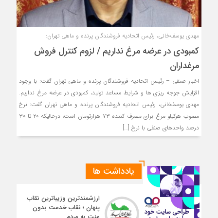
مهدي يوسف‌خاني، رئيس اتحاديه فروشندگان پرنده و ماهي تهران:
کمبودي در عرضه مرغ نداريم / لزوم کنترل فروش
مرغداران
اخبار صنفی – رئيس اتحاديه فروشندگان پرنده و ماهي تهران گفت: با وجود
افزايش جوجه ريزي ها و شرايط مساعد توليد، کمبودي در عرضه مرغ نداريم.
مهدي يوسف‎خاني، رئيس اتحاديه فروشندگان پرنده و ماهي تهران گفت: نرخ
مصوب هرکيلو مرغ براي مصرف کننده ۷۳ هزارتومان است، درحاليکه ۲۰ تا ۳۰
درصد واحدهاي صنفي با نرخ […]
یادداشت ها
ارزشمندترین وزیباترین نقاب
پنهان ؛ نقاب خدمت بدون
منت به مردم