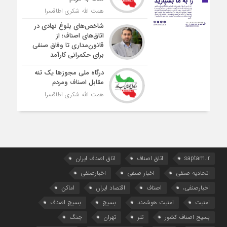
همت الله شکری اطاقسرا
شاخص‌های بلوغ نهادی در
اتاق‌های اصناف؛ از
قانون‌مداری تا وفاق صنفی
برای حکمرانی کارآمد
درگاه ملی مجوزها یک تنه
مقابل اصناف ومردم
همت الله شکری اطاقسرا
saptam.ir
اتاق اصناف
اتاق اصناف ایران
اتحادیه صنفی
اخبار صنفی
اخبارصنفی
اخبارصنفی،
اصناف
اقتصاد ایران
اماکن
امنیت
امنیت هوشمند
بسیج
بسیج اصناف
بسیج اصناف کشور
تتر
تهران
جنگ