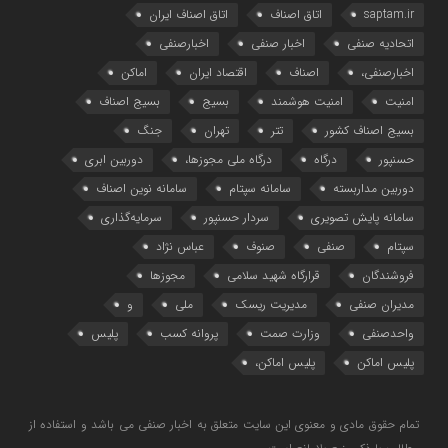
saptam.ir
اتاق اصناف
اتاق اصناف ایران
اتحادیه صنفی
اخبار صنفی
اخبارصنفی
اخبارصنفی،
اصناف
اقتصاد ایران
اماکن
امنیت
امنیت هوشمند
بسیج
بسیج اصناف
بسیج اصناف کشور
تتر
تهران
جنگ
حسنپور
درگاه
درگاه ملی مجوزها،
دوربین ابری
دوربین مداربسته
سامانه سپتام
سامانه نوین اصناف
سامانه پایش تصویری
سردار حسنپور
سرمایه‌گذاری
سپتام
صنفی
صنوف
عباس نژاد
فروشندگان
قرارگاه شهید سلامی
مجوزها
مدیران صنفی
مدیریت ریسک
ملی
و
واحدصنفی
وزارت صمت
پروانه کسب
پلیس
پلیس اماکن
پلیس اماکن،
تمام حقوق مادی و معنوی این سایت متعلق به اخبار صنفی می باشد و استفاده از