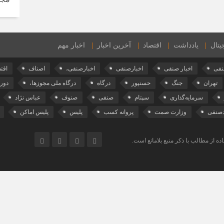
یتال
یادداشت
اقتصاد
آخرین اخبار
اخبار مهم
نفی
اخبار صنفی
اخبارصنفی
اخبارصنفی،
اصناف
اقت
تهران
جنگ
حسنپور
درگاه
درگاه ملی مجوزها،
دورب
سرمایه‌گذاری
سپتام
صنفی
صنوف
عباس نژاد
دصنفی
وزارت صمت
پروانه کسب
پلیس
پلیس اماکن
ه از مطالب با ذکر منبع بلامانع است.