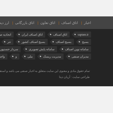
اخبار
اتاق اصناف
اتاق تعاون
اتاق بازرگانی
ارز دیج
saptam.ir
اتاق اصناف
اتاق اصناف ایران
اتحادیه ص
بسیج
بسیج اصناف
بسیج اصناف کشور
تتر
سامانه نوین اصناف
سامانه پایش تصویری
سردار حسنپور
مدیران صنفی
مدیریت ریسک
ملی
و
واح
تمام حقوق مادی و معنوی این سایت متعلق به اخبار صنفی می باشد و استفاد
طراحی سایت : آریان دیتا