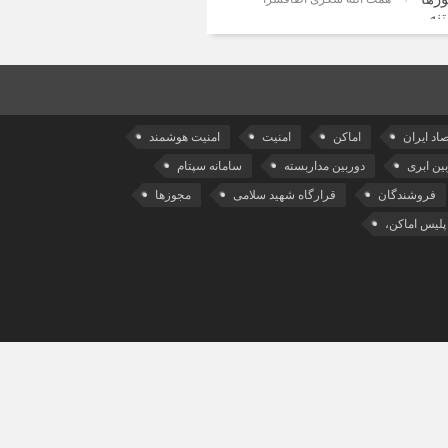
صاد ایران
اماکن
امنیت
امنیت هوشمند
ین ابری
دوربین مداربسته
سامانه سپتام
فروشندگان
قرارگاه شهید سلامی
مجوزها
پلیس اماکن،