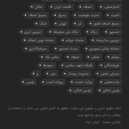
اخبارصنفی،
اصناف
اقتصاد ایران
اماکن
امنیت
امنیت هوشمند
بسیج
بسیج اصناف
بسیج اصناف کشور
تتر
تهران
جنگ
حسنپور
درگاه
درگاه ملی مجوزها،
دوربین ابری
دوربین مداربسته
سامانه سپتام
سامانه نوین اصناف
سامانه پایش تصویری
سردار حسنپور
سرمایه‌گذاری
سپتام
صنفی
صنوف
عباس نژاد
فروشندگان
قرارگاه شهید سلامی
مجوزها
مدیران صنفی
مدیریت ریسک
ملی
و
واحدصنفی
وزارت صمت
پروانه کسب
پلیس
پلیس اماکن
پلیس اماکن،
تمام حقوق مادی و معنوی این سایت متعلق به اخبار صنفی می باشد و استفاده از
مطالب با ذکر منبع بلامانع است.
طراحی سایت : آریان دیتا