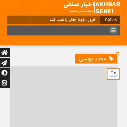
2:53:08
امروز : افزونه جلالی را نصب کنید.
محمد یونسی
20
آگوست