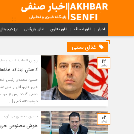
اخبار
اتاق اصناف
اتاق تعاون
اتاق بازرگانی
ارز دیجیتال
غذای سنتی
12
رییس اتحادیه کبابی و حلیم
نوامبر
کاهش اینتاکد غذاها
حسین محمدی رئیس اتحادی
حلیم حلیم، آش و سایر غذا
صنفی گفت: پس از دو سال
خوشبختانه گامی […]
02
حسین محمدی می گوید:
ژوئن
هوش مصنوعی حریف 