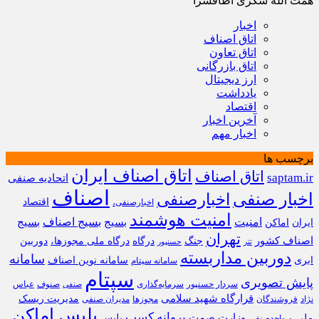
همت الله شکری اطاقسرا
اخبار
اتاق اصناف
اتاق تعاون
اتاق بازرگانی
ارز دیجیتال
یادداشت
اقتصاد
آخرین اخبار
اخبار مهم
برچسب ها
اتاق اصناف ایران
اتاق اصناف
saptam.ir
اتحادیه صنفی
اصناف
اخبار صنفی
اخبارصنفی
اقتصاد
اخبارصنفی،
امنیت هوشمند
امنیت
بسیج
بسیج اصناف
بسیج
ایران
اماکن
تهران
اصناف کشور
جنگ
درگاه
درگاه ملی مجوزها،
دوربین
تتر
حسنپور
دوربین مداربسته
سامانه
ابری
سامانه نوین اصناف
سامانه سپتام
سپتام
پایش تصویری
سردار حسنپور
سرمایه‌گذاری
صنوف
عباس
صنفی
قرارگاه شهید سلامی
مدیریت ریسک
نژاد
فروشندگان
مجوزها
مدیران صنفی
پلیس اماکن
پروانه کسب
وزارت صمت
ملی
پلیس
و
واحدصنفی