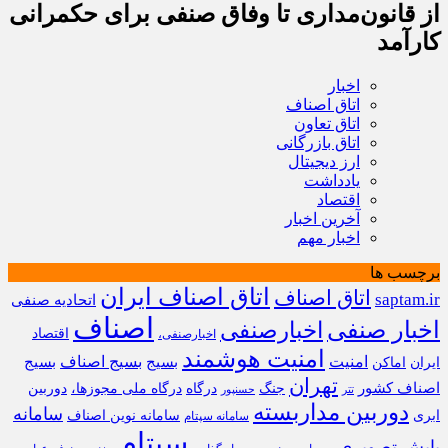
از قانون‌مداری تا وفاق صنفی برای حکمرانی
کارآمد
اخبار
اتاق اصناف
اتاق تعاون
اتاق بازرگانی
ارز دیجیتال
یادداشت
اقتصاد
آخرین اخبار
اخبار مهم
برچسب ها
اتاق اصناف ایران
اتاق اصناف
saptam.ir
اتحادیه صنفی
اصناف
اخبار صنفی
اخبارصنفی
اقتصاد
اخبارصنفی،
امنیت هوشمند
امنیت
بسیج
بسیج اصناف
بسیج
ایران
اماکن
تهران
اصناف کشور
جنگ
درگاه
درگاه ملی مجوزها،
دوربین
تتر
حسنپور
دوربین مداربسته
سامانه
ابری
سامانه نوین اصناف
سامانه سپتام
سپتام
پایش تصویری